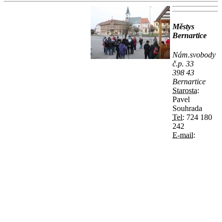
Městys
Bernartice
Nám.svobody
č.p. 33
398 43
Bernartice
Starosta:
Pavel
Souhrada
Tel:
724 180
242
E-mail: