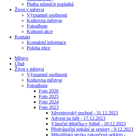
Platba místních poplatků
Život v městysi
Významné osobnosti
Knihovna městyse
Fotoalbum
Kulturní akce
Kontakt
Kontaktní informace
Poloha obce
Městys
Úřad
Život v městysi
Významné osobnosti
Knihovna městyse
Fotoalbum
Foto 2026
Foto 2025
Foto 2024
Foto 2023
Silvestrovský pochod - 31.12.2023
Advent na faře - 17.12.2023
Vánoční dílnička v Srlíně - 10.12.2023
Předvánoční setkání se seniory - 9.12.2023
Mikulášská stezka zakončená peklem -