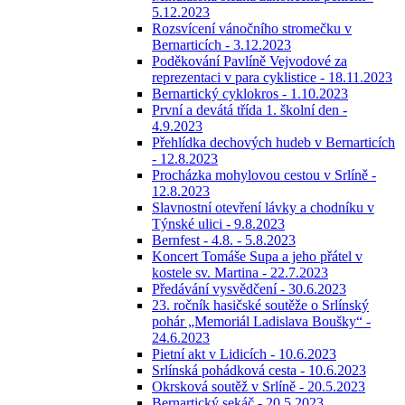
5.12.2023
Rozsvícení vánočního stromečku v
Bernarticích - 3.12.2023
Poděkování Pavlíně Vejvodové za
reprezentaci v para cyklistice - 18.11.2023
Bernartický cyklokros - 1.10.2023
První a devátá třída 1. školní den -
4.9.2023
Přehlídka dechových hudeb v Bernarticích
- 12.8.2023
Procházka mohylovou cestou v Srlíně -
12.8.2023
Slavnostní otevření lávky a chodníku v
Týnské ulici - 9.8.2023
Bernfest - 4.8. - 5.8.2023
Koncert Tomáše Supa a jeho přátel v
kostele sv. Martina - 22.7.2023
Předávání vysvědčení - 30.6.2023
23. ročník hasičské soutěže o Srlínský
pohár „Memoriál Ladislava Boušky“ -
24.6.2023
Pietní akt v Lidicích - 10.6.2023
Srlínská pohádková cesta - 10.6.2023
Okrsková soutěž v Srlíně - 20.5.2023
Bernartický sekáč - 20.5.2023