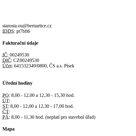
starosta.ou@bernartice.cz
IDDS:
pt7bfi6
Fakturační údaje
IČ:
00249530
DIČ:
CZ00249530
Účet:
641532349/0800, ČS a.s. Písek
Úřední hodiny
PO:
8,00 - 12,00 a 12,30 - 15,30 hod.
ÚT:
ST:
8,00 - 12,00 a 12,30 - 17,00 hod.
ČT:
PÁ:
8,00 - 11,30 hod. (neplatí pro stavební úřad)
Mapa