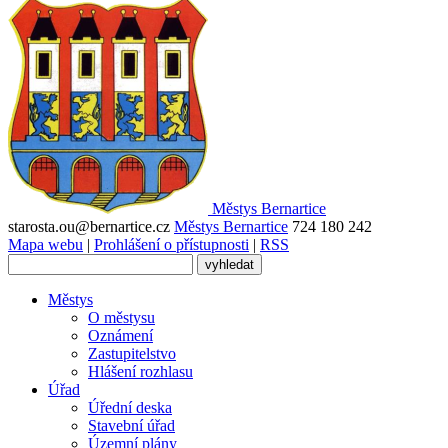
Městys
Bernartice
starosta.ou@bernartice.cz
Městys Bernartice
724 180 242
Mapa webu
|
Prohlášení o přístupnosti
|
RSS
Městys
O městysu
Oznámení
Zastupitelstvo
Hlášení rozhlasu
Úřad
Úřední deska
Stavební úřad
Územní plány