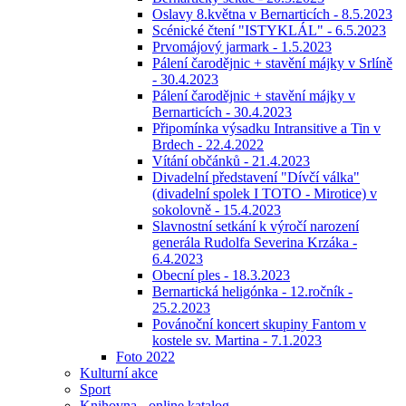
Oslavy 8.května v Bernarticích - 8.5.2023
Scénické čtení "ISTYKLÁL" - 6.5.2023
Prvomájový jarmark - 1.5.2023
Pálení čarodějnic + stavění májky v Srlíně
- 30.4.2023
Pálení čarodějnic + stavění májky v
Bernarticích - 30.4.2023
Připomínka výsadku Intransitive a Tin v
Brdech - 22.4.2022
Vítání občánků - 21.4.2023
Divadelní představení "Dívčí válka"
(divadelní spolek I TOTO - Mirotice) v
sokolovně - 15.4.2023
Slavnostní setkání k výročí narození
generála Rudolfa Severina Krzáka -
6.4.2023
Obecní ples - 18.3.2023
Bernartická heligónka - 12.ročník -
25.2.2023
Povánoční koncert skupiny Fantom v
kostele sv. Martina - 7.1.2023
Foto 2022
Kulturní akce
Sport
Knihovna - online katalog