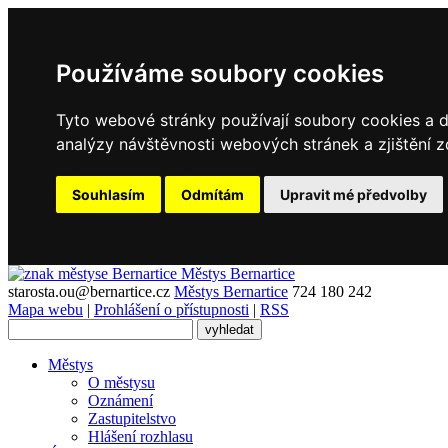
Používáme soubory cookies
Tyto webové stránky používají soubory cookies a da
analýzy návštěvnosti webových stránek a zjištění z
Souhlasím
Odmítám
Upravit mé předvolby
Městys
Bernartice
starosta.ou@bernartice.cz
Městys Bernartice
724 180 242
Mapa webu
|
Prohlášení o přístupnosti
|
RSS
Městys
O městysu
Oznámení
Zastupitelstvo
Hlášení rozhlasu