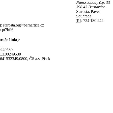
Nám.svobody č.p. 33
398 43 Bernartice
Starosta:
Pavel
Souhrada
Tel:
724 180 242
l:
starosta.ou@bernartice.cz
:
pt7bfi6
rační údaje
249530
CZ00249530
641532349/0800, ČS a.s. Písek