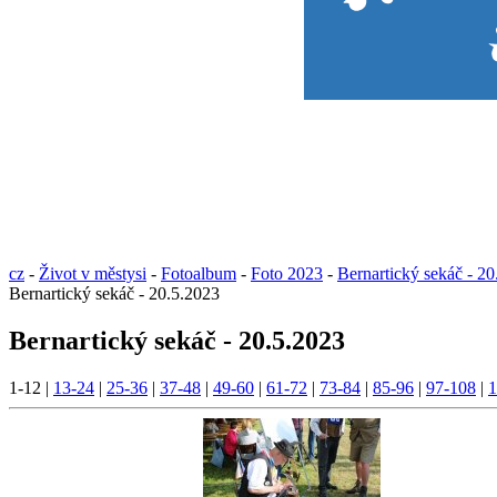
cz
-
Život v městysi
-
Fotoalbum
-
Foto 2023
-
Bernartický sekáč - 2
Bernartický sekáč - 20.5.2023
Bernartický sekáč - 20.5.2023
1-12
|
13-24
|
25-36
|
37-48
|
49-60
|
61-72
|
73-84
|
85-96
|
97-108
|
1