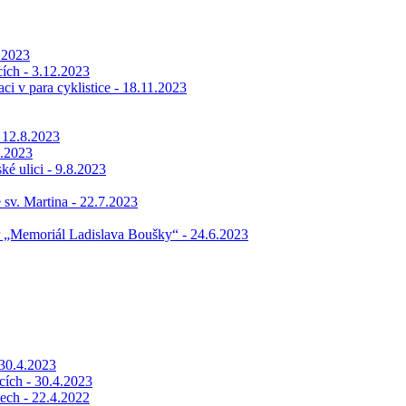
.2023
ích - 3.12.2023
i v para cyklistice - 18.11.2023
 12.8.2023
8.2023
ké ulici - 9.8.2023
 sv. Martina - 22.7.2023
ár „Memoriál Ladislava Boušky“ - 24.6.2023
 30.4.2023
icích - 30.4.2023
dech - 22.4.2022