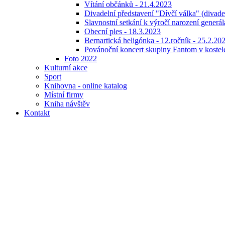
Vítání občánků - 21.4.2023
Divadelní představení "Dívčí válka" (divad
Slavnostní setkání k výročí narození generá
Obecní ples - 18.3.2023
Bernartická heligónka - 12.ročník - 25.2.20
Povánoční koncert skupiny Fantom v kostele
Foto 2022
Kulturní akce
Sport
Knihovna - online katalog
Místní firmy
Kniha návštěv
Kontakt