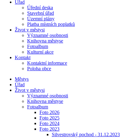
Úřad
Úřední deska
Stavební úřad
Územní plány
Platba místních poplatků
Život v městysi
Významné osobnosti
Knihovna městyse
Fotoalbum
Kulturní akce
Kontakt
Kontaktní informace
Poloha obce
Městys
Úřad
Život v městysi
Významné osobnosti
Knihovna městyse
Fotoalbum
Foto 2026
Foto 2025
Foto 2024
Foto 2023
Silvestrovský pochod - 31.12.2023