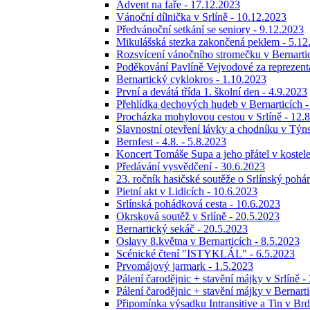
Advent na faře - 17.12.2023
Vánoční dílnička v Srlíně - 10.12.2023
Předvánoční setkání se seniory - 9.12.2023
Mikulášská stezka zakončená peklem - 5.12
Rozsvícení vánočního stromečku v Bernartic
Poděkování Pavlíně Vejvodové za reprezentac
Bernartický cyklokros - 1.10.2023
První a devátá třída 1. školní den - 4.9.2023
Přehlídka dechových hudeb v Bernarticích -
Procházka mohylovou cestou v Srlíně - 12.
Slavnostní otevření lávky a chodníku v Týns
Bernfest - 4.8. - 5.8.2023
Koncert Tomáše Supa a jeho přátel v kostele
Předávání vysvědčení - 30.6.2023
23. ročník hasičské soutěže o Srlínský poh
Pietní akt v Lidicích - 10.6.2023
Srlínská pohádková cesta - 10.6.2023
Okrsková soutěž v Srlíně - 20.5.2023
Bernartický sekáč - 20.5.2023
Oslavy 8.května v Bernarticích - 8.5.2023
Scénické čtení "ISTYKLÁL" - 6.5.2023
Prvomájový jarmark - 1.5.2023
Pálení čarodějnic + stavění májky v Srlíně -
Pálení čarodějnic + stavění májky v Bernart
Připomínka výsadku Intransitive a Tin v Br