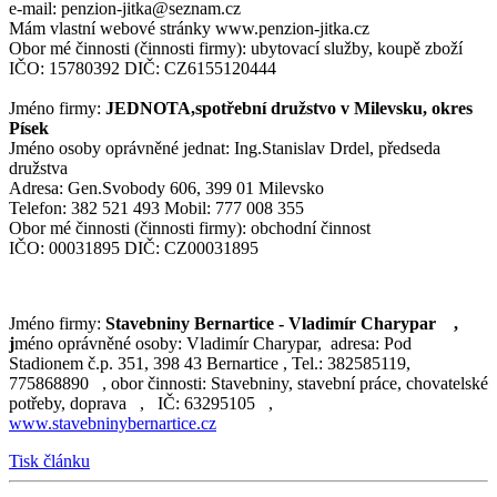
e-mail: penzion-jitka@seznam.cz
Mám vlastní webové stránky www.penzion-jitka.cz
Obor mé činnosti (činnosti firmy): ubytovací služby, koupě zboží
IČO: 15780392 DIČ: CZ6155120444
Jméno firmy:
JEDNOTA,spotřební družstvo v Milevsku, okres
Písek
Jméno osoby oprávněné jednat: Ing.Stanislav Drdel, předseda
družstva
Adresa: Gen.Svobody 606, 399 01 Milevsko
Telefon: 382 521 493 Mobil: 777 008 355
Obor mé činnosti (činnosti firmy): obchodní činnost
IČO: 00031895 DIČ: CZ00031895
Jméno firmy:
Stavebniny Bernartice - Vladimír Charypar ,
j
méno oprávněné osoby: Vladimír Charypar, adresa: Pod
Stadionem č.p. 351, 398 43 Bernartice , Tel.: 382585119,
775868890 , obor činnosti: Stavebniny, stavební práce, chovatelské
potřeby, doprava , IČ: 63295105 ,
www.stavebninybernartice.cz
Tisk článku