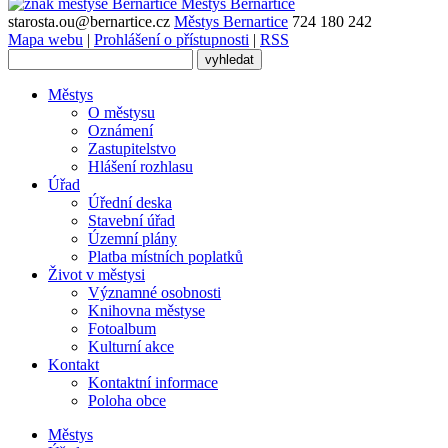
Městys
Bernartice
starosta.ou@bernartice.cz
Městys Bernartice
724 180 242
Mapa webu
|
Prohlášení o přístupnosti
|
RSS
Městys
O městysu
Oznámení
Zastupitelstvo
Hlášení rozhlasu
Úřad
Úřední deska
Stavební úřad
Územní plány
Platba místních poplatků
Život v městysi
Významné osobnosti
Knihovna městyse
Fotoalbum
Kulturní akce
Kontakt
Kontaktní informace
Poloha obce
Městys