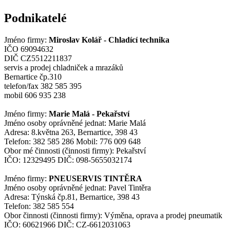
Podnikatelé
Jméno firmy:
Miroslav Kolář - Chladící technika
IČO 69094632
DIČ CZ5512211837
servis a prodej chladniček a mrazáků
Bernartice čp.310
telefon/fax 382 585 395
mobil 606 935 238
Jméno firmy:
Marie Malá - Pekařství
Jméno osoby oprávněné jednat: Marie Malá
Adresa: 8.května 263, Bernartice, 398 43
Telefon: 382 585 286 Mobil: 776 009 648
Obor mé činnosti (činnosti firmy): Pekařství
IČO: 12329495 DIČ: 098-5655032174
Jméno firmy:
PNEUSERVIS TINTĚRA
Jméno osoby oprávněné jednat: Pavel Tintěra
Adresa: Týnská čp.81, Bernartice, 398 43
Telefon: 382 585 554
Obor činnosti (činnosti firmy): Výměna, oprava a prodej pneumatik
IČO: 60621966 DIČ: CZ-6612031063