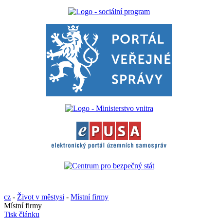
cz
-
Život v městysi
-
Místní firmy
Místní firmy
Tisk článku