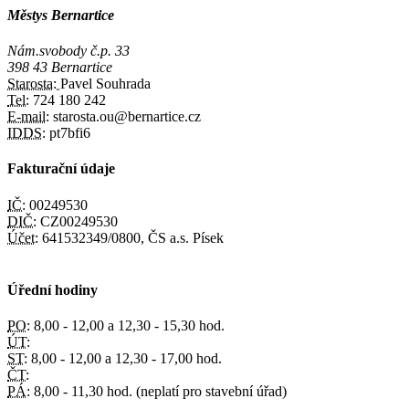
Městys Bernartice
Nám.svobody č.p. 33
398 43 Bernartice
Starosta:
Pavel Souhrada
Tel:
724 180 242
E-mail:
starosta.ou@bernartice.cz
IDDS:
pt7bfi6
Fakturační údaje
IČ:
00249530
DIČ:
CZ00249530
Účet:
641532349/0800, ČS a.s. Písek
Úřední hodiny
PO:
8,00 - 12,00 a 12,30 - 15,30 hod.
ÚT:
ST:
8,00 - 12,00 a 12,30 - 17,00 hod.
ČT:
PÁ:
8,00 - 11,30 hod. (neplatí pro stavební úřad)