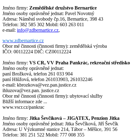
Jméno firmy:
Zemědělské družstvo Bernartice
Jméno osoby oprávněné jednat: Pavel Novotný
Adresa: Náměstí svobody čp.16, Bernartice, 398 43
Telefon: 382 585 302 Mobil: 603 263 011
e-mail:
info@zdbernartice.cz
,
www.zdbernartice.cz
Obor mé činnosti (činnosti firmy): zemědělská výroba
IČO: 00112224 DIČ: CZ00112224
Jméno firmy:
VS CR, VV Praha Pankrác, rekreační středisko
Jméno osoby oprávněné jednat:
paní Brožková, telefon 261 033 904
paní Hlůžová, telefon 261033903, 261032246
e-mail: kbrozkova@vez.pan.justice.cz
ihluzova@vez.pan. justice.cz
Obor mé činnosti (činnosti firmy): ubytovací služby
Bližší informace zde ...
www.vscr.cz/pankrac
Jméno firmy:
Jitka Ševčíková – JIGATEX, Penzion Jitka
Jméno osoby oprávněné jednat: Jitka Ševčíková, Jiří Ševčík
Adresa: U Výzkumné stanice 214, Tábor – Měšice, 391 56
Telefon: 381 251 522 Mobil: 777 008 355