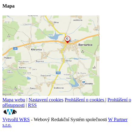
Mapa
Mapa webu
|
Nastavení cookies
Prohlášení o cookies
|
Prohlášení o
přístupnosti
|
RSS
Vytvořil WRS
- Webový Redakční Systém společnosti
W Partner
s.r.o.