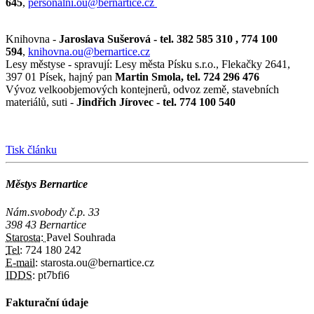
645
,
personalni.ou@bernartice.cz
Knihovna -
Jaroslava Sušerová
- tel. 382 585 310 , 774 100
594
,
knihovna.ou@bernartice.cz
Lesy městyse - spravují: Lesy města Písku s.r.o., Flekačky 2641,
397 01 Písek, hajný pan
Martin Smola, tel. 724 296 476
Vývoz velkoobjemových kontejnerů, odvoz země, stavebních
materiálů, suti -
Jindřich Jírovec - tel. 774 100 540
Tisk článku
Městys Bernartice
Nám.svobody č.p. 33
398 43 Bernartice
Starosta:
Pavel Souhrada
Tel:
724 180 242
E-mail:
starosta.ou@bernartice.cz
IDDS:
pt7bfi6
Fakturační údaje