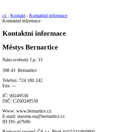
cz
-
Kontakt
-
Kontaktní informace
Kontaktní informace
Kontaktní informace
Městys Bernartice
Nám.svobody č.p. 33
398 43 Bernartice
Telefon: 724 180 242
Fax: ---
IČ: 00249530
DIČ: CZ00249530
Www: www.bernartice.cz
E-mail: starosta.ou@bernartice.cz
ID DS: pt7bfi6
Bankovní spojení: ČS a.s. Písek 641532349/0800