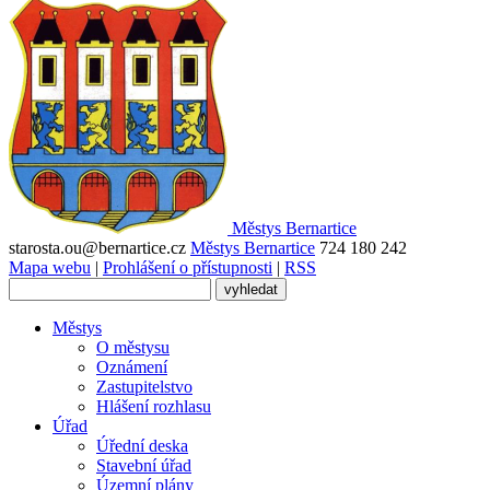
Městys
Bernartice
starosta.ou@bernartice.cz
Městys Bernartice
724 180 242
Mapa webu
|
Prohlášení o přístupnosti
|
RSS
Městys
O městysu
Oznámení
Zastupitelstvo
Hlášení rozhlasu
Úřad
Úřední deska
Stavební úřad
Územní plány