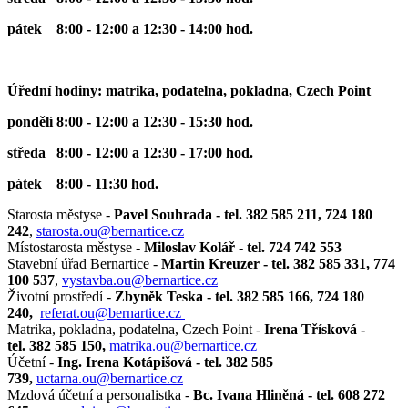
pátek 8:00 - 12:00 a 12:30 - 14:00 hod.
Úřední hodiny: matrika, podatelna, pokladna, Czech Point
pondělí 8:00 - 12:00 a 12:30 - 15:30 hod.
středa 8:00 - 12:00 a 12:30 - 17:00 hod.
pátek 8:00 - 11:30 hod.
Starosta městyse -
Pavel Souhrada - tel. 382 585 211, 724 180
242
,
starosta.ou@bernartice.cz
Místostarosta městyse -
Miloslav Kolář - tel. 724 742 553
Stavební úřad Bernartice -
Martin Kreuzer - tel. 382 585 331, 774
100 537
,
vystavba.ou@bernartice.cz
Životní prostředí -
Zbyněk Teska - tel. 382 585 166, 724 180
240,
referat.ou@bernartice.cz
Matrika, pokladna, podatelna, Czech Point -
Irena Třísková -
tel. 382 585 150,
matrika.ou@bernartice.cz
Účetní -
Ing. Irena Kotápišová - tel. 382 585
739,
uctarna.ou@bernartice.cz
Mzdová účetní a personalistka -
Bc. Ivana Hliněná - tel. 608 272