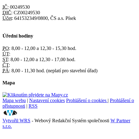
IČ:
00249530
DIČ:
CZ00249530
Účet:
641532349/0800, ČS a.s. Písek
Úřední hodiny
PO:
8,00 - 12,00 a 12,30 - 15,30 hod.
ÚT:
ST:
8,00 - 12,00 a 12,30 - 17,00 hod.
ČT:
PÁ:
8,00 - 11,30 hod. (neplatí pro stavební úřad)
Mapa
Mapa webu
|
Nastavení cookies
Prohlášení o cookies
|
Prohlášení o
přístupnosti
|
RSS
Vytvořil WRS
- Webový Redakční Systém společnosti
W Partner
s.r.o.