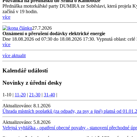
Pozvánka na přednášku do Srlína o Kambodže
Přednáška motorkářské party DUMIRA ze Soběslavi, která projela Kyrg
začíná v 19 hodin.
více
27.7.2026
Oznámení o přerušení dodávky elektrické energie
Dne 18.08.2026 od 07:30 do 18.08.2026 17:30. Vypnutá oblast: celé
více
více aktualit
Kalendář událostí
Novinky z úřední desky
1-10
|
11-20
|
21-30
|
31-40
|
Aktualizováno:
8.1.2026
Úhrada místních poplatků (za odpady, za psy a jiné) platná od 01.01.
Aktualizováno:
5.8.2026
Veřejná vyhláška - opatření obecné povahy - stanovení přechodné ú