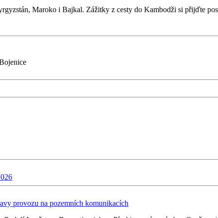
yzstán, Maroko i Bajkal. Zážitky z cesty do Kambodži si přijďte posl
 Bojenice
2026
pravy provozu na pozemních komunikacích