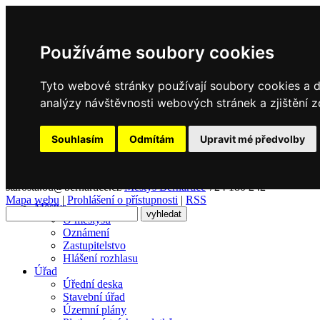
Používáme soubory cookies
Tyto webové stránky používají soubory cookies a da
analýzy návštěvnosti webových stránek a zjištění z
Souhlasím
Odmítám
Upravit mé předvolby
Městys
Bernartice
starosta.ou@bernartice.cz
Městys Bernartice
724 180 242
Mapa webu
|
Prohlášení o přístupnosti
|
RSS
Městys
O městysu
Oznámení
Zastupitelstvo
Hlášení rozhlasu
Úřad
Úřední deska
Stavební úřad
Územní plány