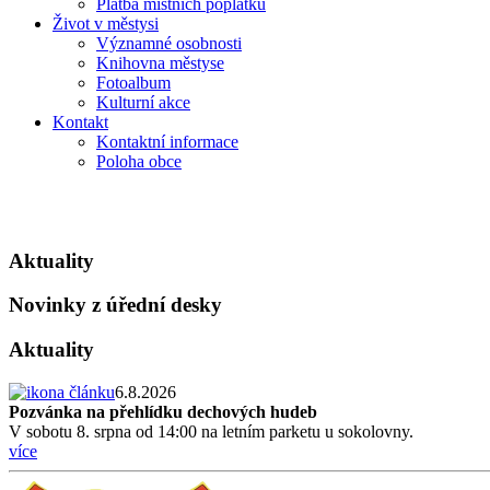
Platba místních poplatků
Život v městysi
Významné osobnosti
Knihovna městyse
Fotoalbum
Kulturní akce
Kontakt
Kontaktní informace
Poloha obce
Aktuality
Novinky z úřední desky
Aktuality
6.8.2026
Pozvánka na přehlídku dechových hudeb
V sobotu 8. srpna od 14:00 na letním parketu u sokolovny.
více