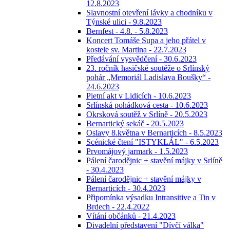
12.8.2023
Slavnostní otevření lávky a chodníku v
Týnské ulici - 9.8.2023
Bernfest - 4.8. - 5.8.2023
Koncert Tomáše Supa a jeho přátel v
kostele sv. Martina - 22.7.2023
Předávání vysvědčení - 30.6.2023
23. ročník hasičské soutěže o Srlínský
pohár „Memoriál Ladislava Boušky“ -
24.6.2023
Pietní akt v Lidicích - 10.6.2023
Srlínská pohádková cesta - 10.6.2023
Okrsková soutěž v Srlíně - 20.5.2023
Bernartický sekáč - 20.5.2023
Oslavy 8.května v Bernarticích - 8.5.2023
Scénické čtení "ISTYKLÁL" - 6.5.2023
Prvomájový jarmark - 1.5.2023
Pálení čarodějnic + stavění májky v Srlíně
- 30.4.2023
Pálení čarodějnic + stavění májky v
Bernarticích - 30.4.2023
Připomínka výsadku Intransitive a Tin v
Brdech - 22.4.2022
Vítání občánků - 21.4.2023
Divadelní představení "Dívčí válka"