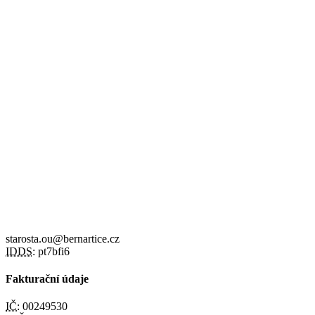
starosta.ou@bernartice.cz
IDDS:
pt7bfi6
Fakturační údaje
IČ:
00249530