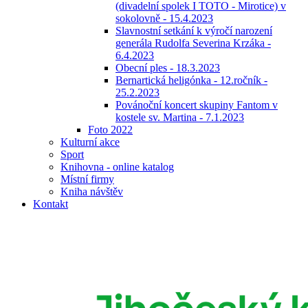
(divadelní spolek I TOTO - Mirotice) v
sokolovně - 15.4.2023
Slavnostní setkání k výročí narození
generála Rudolfa Severina Krzáka -
6.4.2023
Obecní ples - 18.3.2023
Bernartická heligónka - 12.ročník -
25.2.2023
Povánoční koncert skupiny Fantom v
kostele sv. Martina - 7.1.2023
Foto 2022
Kulturní akce
Sport
Knihovna - online katalog
Místní firmy
Kniha návštěv
Kontakt