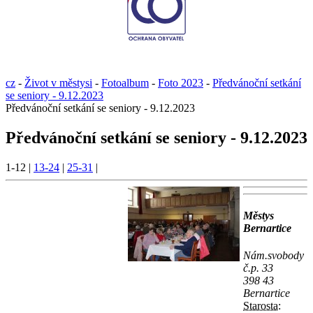
cz
-
Život v městysi
-
Fotoalbum
-
Foto 2023
-
Předvánoční setkání
se seniory - 9.12.2023
Předvánoční setkání se seniory - 9.12.2023
Předvánoční setkání se seniory - 9.12.2023
1-12
|
13-24
|
25-31
|
Městys
Bernartice
Nám.svobody
č.p. 33
398 43
Bernartice
Starosta: