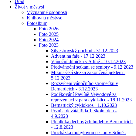
Úřad
Život v městysi
Významné osobnosti
Knihovna městyse
Fotoalbum
Foto 2026
Foto 2025
Foto 2024
Foto 2023
Silvestrovský pochod - 31.12.2023
Advent na faře - 17.12.2023
Vánoční dílnička v Srlíně - 10.12.2023
Předvánoční setkání se seniory - 9.12.2023
Mikulášská stezka zakončená peklem -
5.12.2023
Rozsvícení vánočního stromečku v
Bernarticích - 3.12.2023
Poděkování Pavlíně Vejvodové za
reprezentaci v para cyklistice - 18.11.2023
Bernartický cyklokros - 1.10.2023
První a devátá třída 1. školní den -
4.9.2023
Přehlídka dechových hudeb v Bernarticích
- 12.8.2023
Procházka mohylovou cestou v Srlíně -