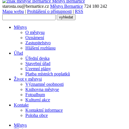
Městys
Bernartice
starosta.ou@bernartice.cz
Městys Bernartice
724 180 242
Mapa webu
|
Prohlášení o přístupnosti
|
RSS
Městys
O městysu
Oznámení
Zastupitelstvo
Hlášení rozhlasu
Úřad
Úřední deska
Stavební úřad
Územní plány
Platba místních poplatků
Život v městysi
Významné osobnosti
Knihovna městyse
Fotoalbum
Kulturní akce
Kontakt
Kontaktní informace
Poloha obce
Městys