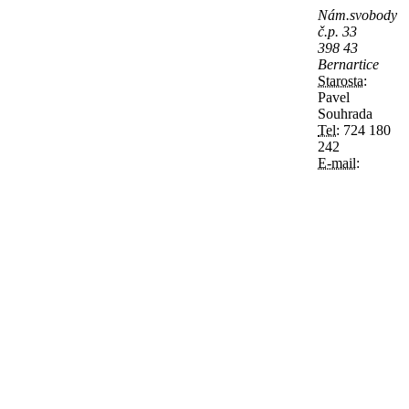
Nám.svobody
č.p. 33
398 43
Bernartice
Starosta:
Pavel
Souhrada
Tel:
724 180
242
E-mail: