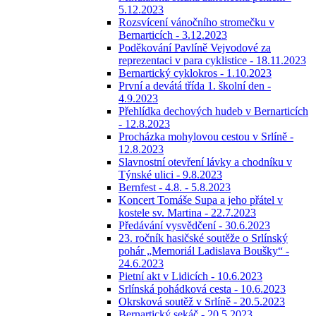
5.12.2023
Rozsvícení vánočního stromečku v
Bernarticích - 3.12.2023
Poděkování Pavlíně Vejvodové za
reprezentaci v para cyklistice - 18.11.2023
Bernartický cyklokros - 1.10.2023
První a devátá třída 1. školní den -
4.9.2023
Přehlídka dechových hudeb v Bernarticích
- 12.8.2023
Procházka mohylovou cestou v Srlíně -
12.8.2023
Slavnostní otevření lávky a chodníku v
Týnské ulici - 9.8.2023
Bernfest - 4.8. - 5.8.2023
Koncert Tomáše Supa a jeho přátel v
kostele sv. Martina - 22.7.2023
Předávání vysvědčení - 30.6.2023
23. ročník hasičské soutěže o Srlínský
pohár „Memoriál Ladislava Boušky“ -
24.6.2023
Pietní akt v Lidicích - 10.6.2023
Srlínská pohádková cesta - 10.6.2023
Okrsková soutěž v Srlíně - 20.5.2023
Bernartický sekáč - 20.5.2023