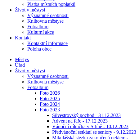
Platba místních poplatků
Život v městysi
Významné osobnosti
Knihovna městyse
Fotoalbum
Kulturní akce
Kontakt
Kontaktní informace
Poloha obce
Městys
Úřad
Život v městysi
Významné osobnosti
Knihovna městyse
Fotoalbum
Foto 2026
Foto 2025
Foto 2024
Foto 2023
Silvestrovský pochod - 31.12.2023
Advent na faře - 17.12.2023
Vánoční dílnička v Srlíně - 10.12.2023
Předvánoční setkání se seniory - 9.12.2023
Mikulášská stezka zakončená peklem -