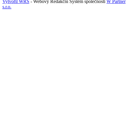
Vytvořil WRS
- Webový Redakční Systém společnosti
W Partner
s.r.o.