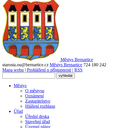
Městys
Bernartice
starosta.ou@bernartice.cz
Městys Bernartice
724 180 242
Mapa webu
|
Prohlášení o přístupnosti
|
RSS
Městys
O městysu
Oznámení
Zastupitelstvo
Hlášení rozhlasu
Úřad
Úřední deska
Stavební úřad
Územní plány