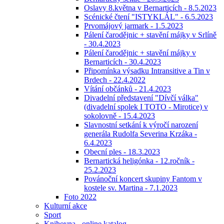
Oslavy 8.května v Bernarticích - 8.5.2023
Scénické čtení "ISTYKLÁL" - 6.5.2023
Prvomájový jarmark - 1.5.2023
Pálení čarodějnic + stavění májky v Srlíně
- 30.4.2023
Pálení čarodějnic + stavění májky v
Bernarticích - 30.4.2023
Připomínka výsadku Intransitive a Tin v
Brdech - 22.4.2022
Vítání občánků - 21.4.2023
Divadelní představení "Dívčí válka"
(divadelní spolek I TOTO - Mirotice) v
sokolovně - 15.4.2023
Slavnostní setkání k výročí narození
generála Rudolfa Severina Krzáka -
6.4.2023
Obecní ples - 18.3.2023
Bernartická heligónka - 12.ročník -
25.2.2023
Povánoční koncert skupiny Fantom v
kostele sv. Martina - 7.1.2023
Foto 2022
Kulturní akce
Sport
Knihovna - online katalog