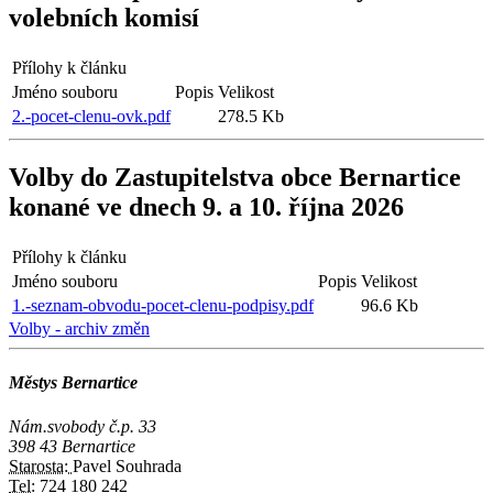
volebních komisí
Přílohy k článku
Jméno souboru
Popis
Velikost
2.-pocet-clenu-ovk.pdf
278.5 Kb
Volby do Zastupitelstva obce Bernartice
konané ve dnech 9. a 10. října 2026
Přílohy k článku
Jméno souboru
Popis
Velikost
1.-seznam-obvodu-pocet-clenu-podpisy.pdf
96.6 Kb
Volby - archiv změn
Městys Bernartice
Nám.svobody č.p. 33
398 43 Bernartice
Starosta:
Pavel Souhrada
Tel:
724 180 242