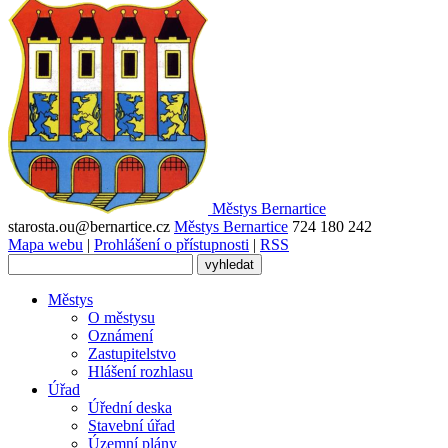
Městys
Bernartice
starosta.ou@bernartice.cz
Městys Bernartice
724 180 242
Mapa webu
|
Prohlášení o přístupnosti
|
RSS
Městys
O městysu
Oznámení
Zastupitelstvo
Hlášení rozhlasu
Úřad
Úřední deska
Stavební úřad
Územní plány