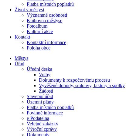
Platba místních poplatků
Život v městysi
Významné osobnosti
Knihovna městyse
Fotoalbum
Kulturní akce
Kontakt
Kontaktní informace
Poloha obce
Městys
Úřad
Úřední deska
Volby
Dokumenty k rozpočtovému procesu
Vyvěšené dohody, smlouvy, faktury a spolky
Žádosti
Stavební úřad
Územní plány
Platba místních poplatků
Povinné informace
e-Podatelna
Veřejné zakázky
Výroční zprávy
Dokumenty