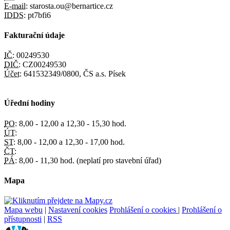
E-mail:
starosta.ou@bernartice.cz
IDDS:
pt7bfi6
Fakturační údaje
IČ:
00249530
DIČ:
CZ00249530
Účet:
641532349/0800, ČS a.s. Písek
Úřední hodiny
PO:
8,00 - 12,00 a 12,30 - 15,30 hod.
ÚT:
ST:
8,00 - 12,00 a 12,30 - 17,00 hod.
ČT:
PÁ:
8,00 - 11,30 hod. (neplatí pro stavební úřad)
Mapa
Mapa webu
|
Nastavení cookies
Prohlášení o cookies
|
Prohlášení o
přístupnosti
|
RSS