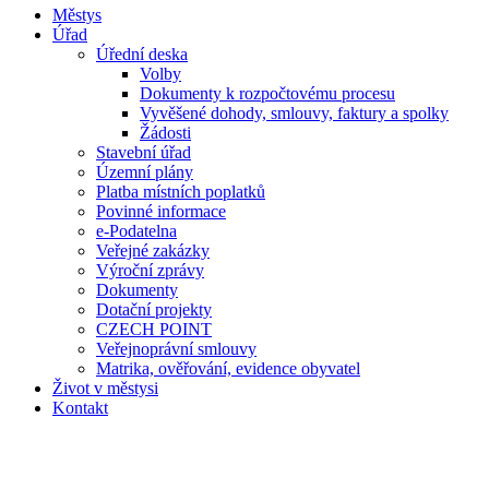
Městys
Úřad
Úřední deska
Volby
Dokumenty k rozpočtovému procesu
Vyvěšené dohody, smlouvy, faktury a spolky
Žádosti
Stavební úřad
Územní plány
Platba místních poplatků
Povinné informace
e-Podatelna
Veřejné zakázky
Výroční zprávy
Dokumenty
Dotační projekty
CZECH POINT
Veřejnoprávní smlouvy
Matrika, ověřování, evidence obyvatel
Život v městysi
Kontakt