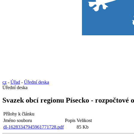
cz
-
Úřad
-
Úřední deska
Úřední deska
Svazek obcí regionu Písecko - rozpočtové o
Přílohy k článku
Jméno souboru
Popis
Velikost
dl-16283347945961771728.pdf
85 Kb