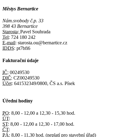
Městys Bernartice
Nám.svobody č.p. 33
398 43 Bernartice
Starosta:
Pavel Souhrada
Tel:
724 180 242
E-mail:
starosta.ou@bernartice.cz
IDDS:
pt7bfi6
Fakturační údaje
IČ:
00249530
DIČ:
CZ00249530
Účet:
641532349/0800, ČS a.s. Písek
Úřední hodiny
PO:
8,00 - 12,00 a 12,30 - 15,30 hod.
ÚT:
ST:
8,00 - 12,00 a 12,30 - 17,00 hod.
ČT:
PÁ:
8,00 - 11,30 hod. (neplatí pro stavební úřad)