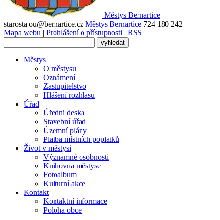
Městys
Bernartice
starosta.ou@bernartice.cz
Městys Bernartice
724 180 242
Mapa webu
|
Prohlášení o přístupnosti
|
RSS
Městys
O městysu
Oznámení
Zastupitelstvo
Hlášení rozhlasu
Úřad
Úřední deska
Stavební úřad
Územní plány
Platba místních poplatků
Život v městysi
Významné osobnosti
Knihovna městyse
Fotoalbum
Kulturní akce
Kontakt
Kontaktní informace
Poloha obce