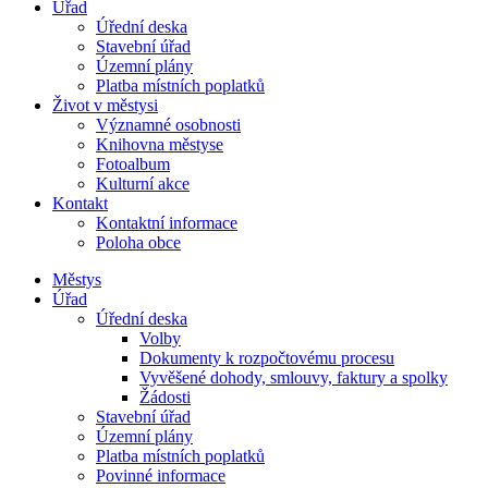
Úřad
Úřední deska
Stavební úřad
Územní plány
Platba místních poplatků
Život v městysi
Významné osobnosti
Knihovna městyse
Fotoalbum
Kulturní akce
Kontakt
Kontaktní informace
Poloha obce
Městys
Úřad
Úřední deska
Volby
Dokumenty k rozpočtovému procesu
Vyvěšené dohody, smlouvy, faktury a spolky
Žádosti
Stavební úřad
Územní plány
Platba místních poplatků
Povinné informace