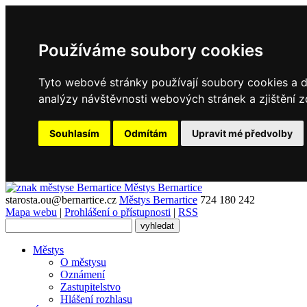
Používáme soubory cookies
Tyto webové stránky používají soubory cookies a da
analýzy návštěvnosti webových stránek a zjištění z
Souhlasím
Odmítám
Upravit mé předvolby
Městys
Bernartice
starosta.ou@bernartice.cz
Městys Bernartice
724 180 242
Mapa webu
|
Prohlášení o přístupnosti
|
RSS
Městys
O městysu
Oznámení
Zastupitelstvo
Hlášení rozhlasu