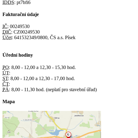
IDDS:
pt7bfi6
Fakturační údaje
IČ:
00249530
DIČ:
CZ00249530
Účet:
641532349/0800, ČS a.s. Písek
Úřední hodiny
PO:
8,00 - 12,00 a 12,30 - 15,30 hod.
ÚT:
ST:
8,00 - 12,00 a 12,30 - 17,00 hod.
ČT:
PÁ:
8,00 - 11,30 hod. (neplatí pro stavební úřad)
Mapa