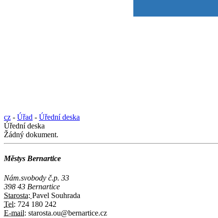
cz
-
Úřad
-
Úřední deska
Úřední deska
Žádný dokument.
Městys Bernartice
Nám.svobody č.p. 33
398 43 Bernartice
Starosta:
Pavel Souhrada
Tel:
724 180 242
E-mail:
starosta.ou@bernartice.cz