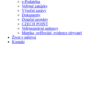
e-Podatelna
Veřejné zakázky
Výroční zprávy
Dokumenty
Dotační projekty
CZECH POINT
Veřejnoprávní smlouvy
Matrika, ověřování, evidence obyvatel
Život v městysi
Kontakt