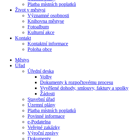
Platba místních poplatků
Život v městysi
Významné osobnosti
Knihovna městyse
Fotoalbum
Kulturní akce
Kontakt
Kontaktní informace
Poloha obce
Městys
Úřad
Úřední deska
Volby
Dokumenty k rozpočtovému procesu
Vyvěšené dohody, smlouvy, faktury a spolky
Žádosti
Stavební úřad
Územní plány
Platba místních poplatků
Povinné informace
e-Podatelna
Veřejné zakázky
Výroční zprávy
Dokumenty