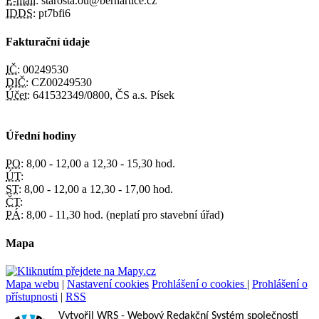
E-mail:
starosta.ou@bernartice.cz
IDDS:
pt7bfi6
Fakturační údaje
IČ:
00249530
DIČ:
CZ00249530
Účet:
641532349/0800, ČS a.s. Písek
Úřední hodiny
PO:
8,00 - 12,00 a 12,30 - 15,30 hod.
ÚT:
ST:
8,00 - 12,00 a 12,30 - 17,00 hod.
ČT:
PÁ:
8,00 - 11,30 hod. (neplatí pro stavební úřad)
Mapa
Mapa webu
|
Nastavení cookies
Prohlášení o cookies
|
Prohlášení o
přístupnosti
|
RSS
Vytvořil WRS
- Webový Redakční Systém společnosti