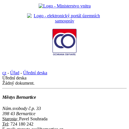
cz
-
Úřad
-
Úřední deska
Úřední deska
Žádný dokument.
Městys Bernartice
Nám.svobody č.p. 33
398 43 Bernartice
Starosta:
Pavel Souhrada
Tel:
724 180 242