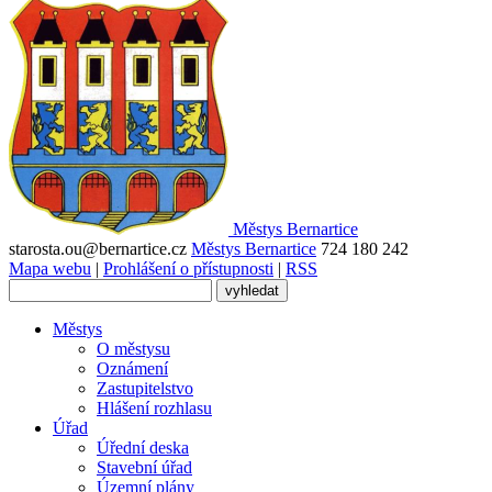
Městys
Bernartice
starosta.ou@bernartice.cz
Městys Bernartice
724 180 242
Mapa webu
|
Prohlášení o přístupnosti
|
RSS
Městys
O městysu
Oznámení
Zastupitelstvo
Hlášení rozhlasu
Úřad
Úřední deska
Stavební úřad
Územní plány