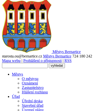
Městys
Bernartice
starosta.ou@bernartice.cz
Městys Bernartice
724 180 242
Mapa webu
|
Prohlášení o přístupnosti
|
RSS
Městys
O městysu
Oznámení
Zastupitelstvo
Hlášení rozhlasu
Úřad
Úřední deska
Stavební úřad
Územní plány