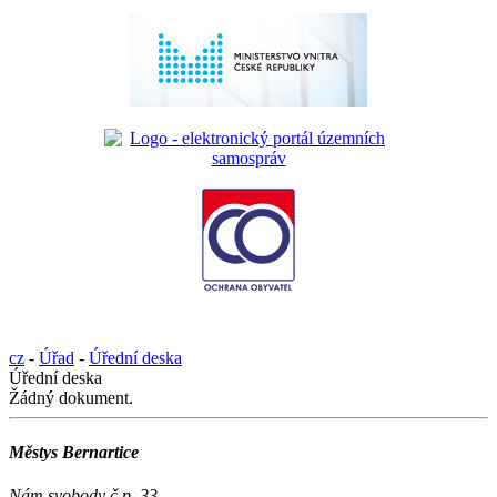
cz
-
Úřad
-
Úřední deska
Úřední deska
Žádný dokument.
Městys Bernartice
Nám.svobody č.p. 33