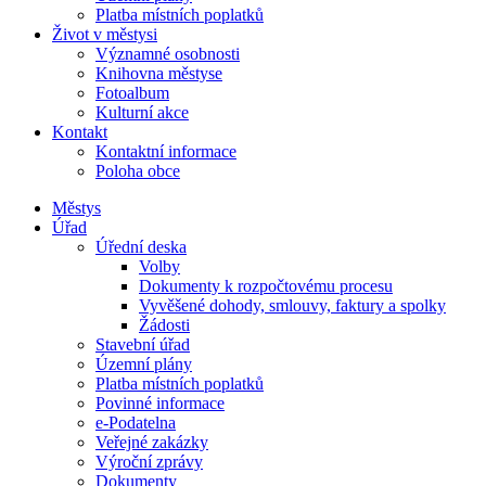
Platba místních poplatků
Život v městysi
Významné osobnosti
Knihovna městyse
Fotoalbum
Kulturní akce
Kontakt
Kontaktní informace
Poloha obce
Městys
Úřad
Úřední deska
Volby
Dokumenty k rozpočtovému procesu
Vyvěšené dohody, smlouvy, faktury a spolky
Žádosti
Stavební úřad
Územní plány
Platba místních poplatků
Povinné informace
e-Podatelna
Veřejné zakázky
Výroční zprávy
Dokumenty