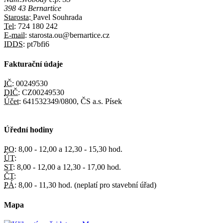
398 43 Bernartice
Starosta:
Pavel Souhrada
Tel:
724 180 242
E-mail:
starosta.ou@bernartice.cz
IDDS:
pt7bfi6
Fakturační údaje
IČ:
00249530
DIČ:
CZ00249530
Účet:
641532349/0800, ČS a.s. Písek
Úřední hodiny
PO:
8,00 - 12,00 a 12,30 - 15,30 hod.
ÚT:
ST:
8,00 - 12,00 a 12,30 - 17,00 hod.
ČT:
PÁ:
8,00 - 11,30 hod. (neplatí pro stavební úřad)
Mapa