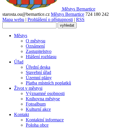
Městys
Bernartice
starosta.ou@bernartice.cz
Městys Bernartice
724 180 242
Mapa webu
|
Prohlášení o přístupnosti
|
RSS
Městys
O městysu
Oznámení
Zastupitelstvo
Hlášení rozhlasu
Úřad
Úřední deska
Stavební úřad
Územní plány
Platba místních poplatků
Život v městysi
Významné osobnosti
Knihovna městyse
Fotoalbum
Kulturní akce
Kontakt
Kontaktní informace
Poloha obce