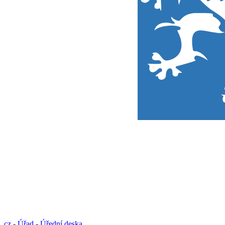
cz
-
Úřad
-
Úřední deska