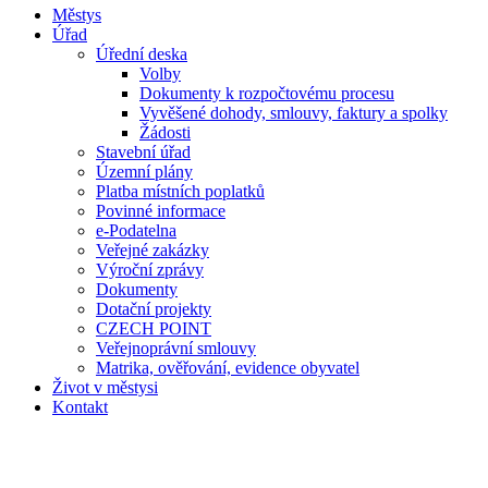
Městys
Úřad
Úřední deska
Volby
Dokumenty k rozpočtovému procesu
Vyvěšené dohody, smlouvy, faktury a spolky
Žádosti
Stavební úřad
Územní plány
Platba místních poplatků
Povinné informace
e-Podatelna
Veřejné zakázky
Výroční zprávy
Dokumenty
Dotační projekty
CZECH POINT
Veřejnoprávní smlouvy
Matrika, ověřování, evidence obyvatel
Život v městysi
Kontakt