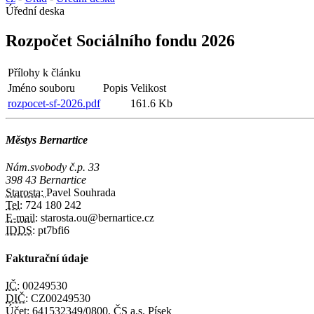
Úřední deska
Rozpočet Sociálního fondu 2026
Přílohy k článku
Jméno souboru
Popis
Velikost
rozpocet-sf-2026.pdf
161.6 Kb
Městys Bernartice
Nám.svobody č.p. 33
398 43 Bernartice
Starosta:
Pavel Souhrada
Tel:
724 180 242
E-mail:
starosta.ou@bernartice.cz
IDDS:
pt7bfi6
Fakturační údaje
IČ:
00249530
DIČ:
CZ00249530
Účet:
641532349/0800, ČS a.s. Písek