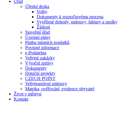
Úřad
Úřední deska
Volby
Dokumenty k rozpočtovému procesu
Vyvěšené dohody, smlouvy, faktury a spolky
Žádosti
Stavební úřad
Územní plány
Platba místních poplatků
Povinné informace
e-Podatelna
Veřejné zakázky
Výroční zprávy
Dokumenty
Dotační projekty
CZECH POINT
Veřejnoprávní smlouvy
Matrika, ověřování, evidence obyvatel
Život v městysi
Kontakt