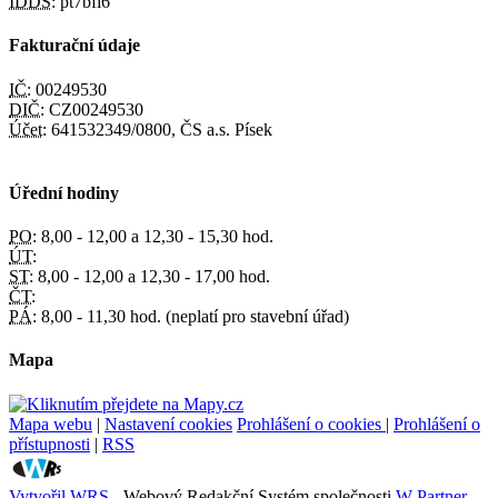
IDDS:
pt7bfi6
Fakturační údaje
IČ:
00249530
DIČ:
CZ00249530
Účet:
641532349/0800, ČS a.s. Písek
Úřední hodiny
PO:
8,00 - 12,00 a 12,30 - 15,30 hod.
ÚT:
ST:
8,00 - 12,00 a 12,30 - 17,00 hod.
ČT:
PÁ:
8,00 - 11,30 hod. (neplatí pro stavební úřad)
Mapa
Mapa webu
|
Nastavení cookies
Prohlášení o cookies
|
Prohlášení o
přístupnosti
|
RSS
Vytvořil WRS
- Webový Redakční Systém společnosti
W Partner