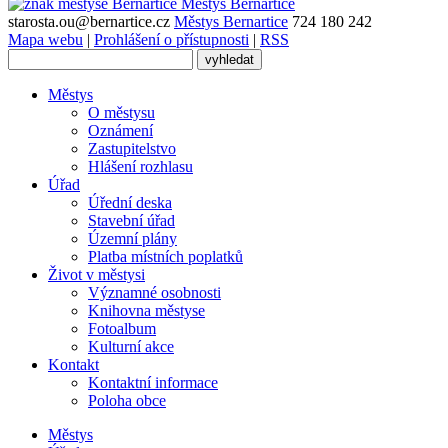
Městys
Bernartice
starosta.ou@bernartice.cz
Městys Bernartice
724 180 242
Mapa webu
|
Prohlášení o přístupnosti
|
RSS
Městys
O městysu
Oznámení
Zastupitelstvo
Hlášení rozhlasu
Úřad
Úřední deska
Stavební úřad
Územní plány
Platba místních poplatků
Život v městysi
Významné osobnosti
Knihovna městyse
Fotoalbum
Kulturní akce
Kontakt
Kontaktní informace
Poloha obce
Městys