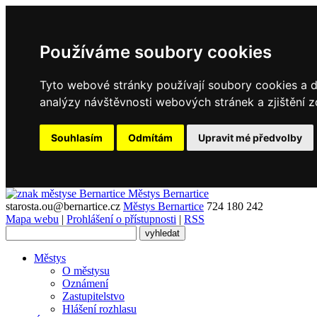
Používáme soubory cookies
Tyto webové stránky používají soubory cookies a da
analýzy návštěvnosti webových stránek a zjištění z
Souhlasím
Odmítám
Upravit mé předvolby
Městys
Bernartice
starosta.ou@bernartice.cz
Městys Bernartice
724 180 242
Mapa webu
|
Prohlášení o přístupnosti
|
RSS
Městys
O městysu
Oznámení
Zastupitelstvo
Hlášení rozhlasu