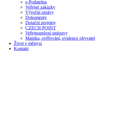
e-Podatelna
Veřejné zakázky
Výroční zprávy
Dokumenty
Dotační projekty
CZECH POINT
Veřejnoprávní smlouvy
Matrika, ověřování, evidence obyvatel
Život v městysi
Kontakt