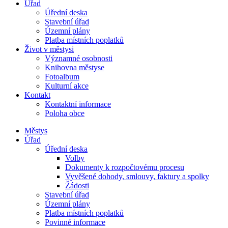
Úřad
Úřední deska
Stavební úřad
Územní plány
Platba místních poplatků
Život v městysi
Významné osobnosti
Knihovna městyse
Fotoalbum
Kulturní akce
Kontakt
Kontaktní informace
Poloha obce
Městys
Úřad
Úřední deska
Volby
Dokumenty k rozpočtovému procesu
Vyvěšené dohody, smlouvy, faktury a spolky
Žádosti
Stavební úřad
Územní plány
Platba místních poplatků
Povinné informace