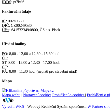
IDDS:
pt7bfi6
Fakturační údaje
IČ:
00249530
DIČ:
CZ00249530
Účet:
641532349/0800, ČS a.s. Písek
Úřední hodiny
PO:
8,00 - 12,00 a 12,30 - 15,30 hod.
ÚT:
ST:
8,00 - 12,00 a 12,30 - 17,00 hod.
ČT:
PÁ:
8,00 - 11,30 hod. (neplatí pro stavební úřad)
Mapa
Mapa webu
|
Nastavení cookies
Prohlášení o cookies
|
Prohlášení o př
Vytvořil WRS
- Webový Redakční Systém společnosti
W Partner s.r.o