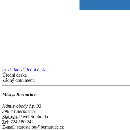
cz
-
Úřad
-
Úřední deska
Úřední deska
Žádný dokument.
Městys Bernartice
Nám.svobody č.p. 33
398 43 Bernartice
Starosta:
Pavel Souhrada
Tel:
724 180 242
E-mail:
starosta.ou@bernartice.cz