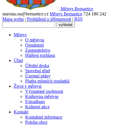
Městys
Bernartice
starosta.ou@bernartice.cz
Městys Bernartice
724 180 242
Mapa webu
|
Prohlášení o přístupnosti
|
RSS
Městys
O městysu
Oznámení
Zastupitelstvo
Hlášení rozhlasu
Úřad
Úřední deska
Stavební úřad
Územní plány
Platba místních poplatků
Život v městysi
Významné osobnosti
Knihovna městyse
Fotoalbum
Kulturní akce
Kontakt
Kontaktní informace
Poloha obce