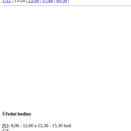
1-12
|
13-24
|
25-36
|
37-48
|
49-56
|
Úřední hodiny
PO:
8,00 - 12,00 a 12,30 - 15,30 hod.
ÚT: