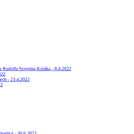
la Rudolfa Severina Krzáka - 8.4.2022
022
dech - 23.4.2022
22
nartice - 30.6.2022