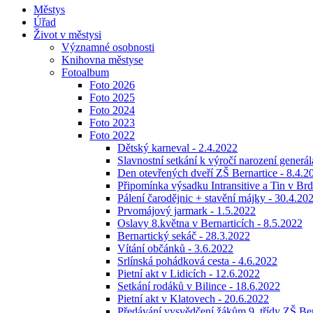
Městys
Úřad
Život v městysi
Významné osobnosti
Knihovna městyse
Fotoalbum
Foto 2026
Foto 2025
Foto 2024
Foto 2023
Foto 2022
Dětský karneval - 2.4.2022
Slavnostní setkání k výročí narození generá
Den otevřených dveří ZŠ Bernartice - 8.4.2
Připomínka výsadku Intransitive a Tin v Br
Pálení čarodějnic + stavění májky - 30.4.20
Prvomájový jarmark - 1.5.2022
Oslavy 8.května v Bernarticích - 8.5.2022
Bernartický sekáč - 28.3.2022
Vítání občánků - 3.6.2022
Srlínská pohádková cesta - 4.6.2022
Pietní akt v Lidicích - 12.6.2022
Setkání rodáků v Bilince - 18.6.2022
Pietní akt v Klatovech - 20.6.2022
Předávání vysvědčení žákům 9. třídy ZŠ Ber