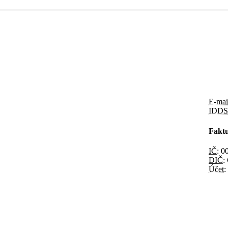
E-mai
IDDS
Faktu
IČ:
00
DIČ:
Účet: