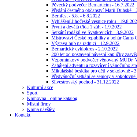
Pěvecký podvečer Bernarticím - 16.7.2022
Předání čestného občanství Marii Dubské - 
Bernfest - 5.8. - 6.8.2022
Vyhlášení Jihočeské vesnice roku - 19.8.20
První a devátá třída 1.září - 1.9.2022
Setkání rodáků ve Svatkovicích - 3.9.2022
Mistrovství České republiky a pohár Cams C
Výstava hub na radnici - 12.9.2022
Bernartický cyklokros - 2.10.2022
200 let od postavení návesní kapličky zas
Vzpomínkový podvečer věnovaný MUDr. Vlas
Zahájení adventu a rozsvícení vánočního st
Mikulášská besídka pro děti v sokolovně - 
Předvánoční setkání se seniory v sokolovně
Silvestrovský pochod - 31.12.2022
Kulturní akce
Sport
Knihovna - online katalog
Místní firmy
Kniha návštěv
Kontakt