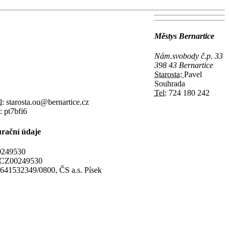
Městys Bernartice
Nám.svobody č.p. 33
398 43 Bernartice
Starosta:
Pavel
Souhrada
Tel:
724 180 242
l:
starosta.ou@bernartice.cz
:
pt7bfi6
rační údaje
249530
CZ00249530
641532349/0800, ČS a.s. Písek