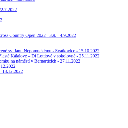
22.7.2022
22
ross Country Open 2022 - 3.9. - 4.9.2022
věcené sv. Janu Nepomuckému - Svatkovice - 15.10.2022
tě Kálalové – Di Lottiové v sokolovně - 25.11.2022
romku na náměstí v Bernarticích - 27.11.2022
3.12.2022
 - 13.12.2022