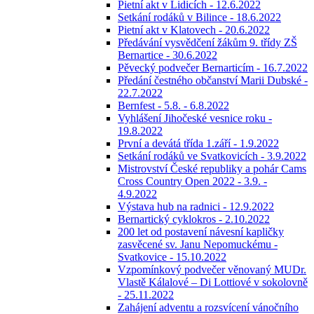
Pietní akt v Lidicích - 12.6.2022
Setkání rodáků v Bilince - 18.6.2022
Pietní akt v Klatovech - 20.6.2022
Předávání vysvědčení žákům 9. třídy ZŠ
Bernartice - 30.6.2022
Pěvecký podvečer Bernarticím - 16.7.2022
Předání čestného občanství Marii Dubské -
22.7.2022
Bernfest - 5.8. - 6.8.2022
Vyhlášení Jihočeské vesnice roku -
19.8.2022
První a devátá třída 1.září - 1.9.2022
Setkání rodáků ve Svatkovicích - 3.9.2022
Mistrovství České republiky a pohár Cams
Cross Country Open 2022 - 3.9. -
4.9.2022
Výstava hub na radnici - 12.9.2022
Bernartický cyklokros - 2.10.2022
200 let od postavení návesní kapličky
zasvěcené sv. Janu Nepomuckému -
Svatkovice - 15.10.2022
Vzpomínkový podvečer věnovaný MUDr.
Vlastě Kálalové – Di Lottiové v sokolovně
- 25.11.2022
Zahájení adventu a rozsvícení vánočního