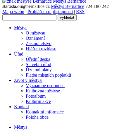
Městys
Bernartice
starosta.ou@bernartice.cz
Městys Bernartice
724 180 242
Mapa webu
|
Prohlášení o přístupnosti
|
RSS
Městys
O městysu
Oznámení
Zastupitelstvo
Hlášení rozhlasu
Úřad
Úřední deska
Stavební úřad
Územní plány
Platba místních poplatků
Život v městysi
Významné osobnosti
Knihovna městyse
Fotoalbum
Kulturní akce
Kontakt
Kontaktní informace
Poloha obce
Městys