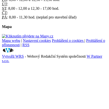
ÚT:
ST:
8,00 - 12,00 a 12,30 - 17,00 hod.
ČT:
PÁ:
8,00 - 11,30 hod. (neplatí pro stavební úřad)
Mapa
Mapa webu
|
Nastavení cookies
Prohlášení o cookies
|
Prohlášení o
přístupnosti
|
RSS
Vytvořil WRS
- Webový Redakční Systém společnosti
W Partner
s.r.o.