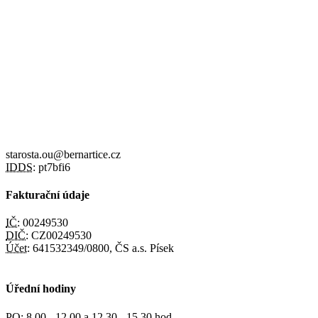
starosta.ou@bernartice.cz
IDDS:
pt7bfi6
Fakturační údaje
IČ:
00249530
DIČ:
CZ00249530
Účet:
641532349/0800, ČS a.s. Písek
Úřední hodiny
PO:
8,00 - 12,00 a 12,30 - 15,30 hod.