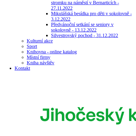
stromku na náměstí v Bernarticích -
27.11.2022
Mikulášská besídka pro děti v sokolovně -
3.12.2022
Předvánoční setkání se seniory v
sokolovně - 13.12.2022
Silvestrovský pochod - 31.12.2022
Kulturní akce
Sport
Knihovna - online katalog
Místní firmy
Kniha návštěv
Kontakt