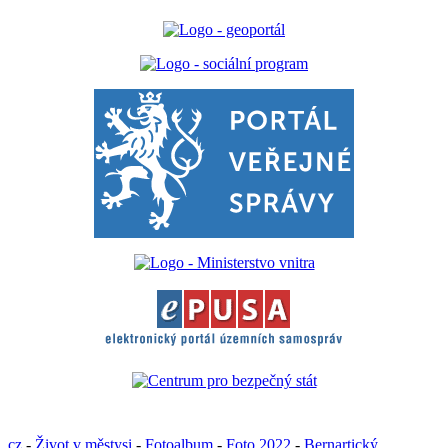
cz
-
Život v městysi
-
Fotoalbum
-
Foto 2022
-
Bernartický