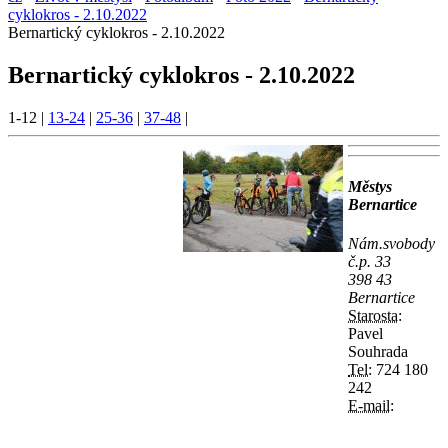
cyklokros - 2.10.2022
Bernartický cyklokros - 2.10.2022
Bernartický cyklokros - 2.10.2022
1-12
|
13-24
|
25-36
|
37-48
|
Městys
Bernartice
Nám.svobody
č.p. 33
398 43
Bernartice
Starosta:
Pavel
Souhrada
Tel:
724 180
242
E-mail: