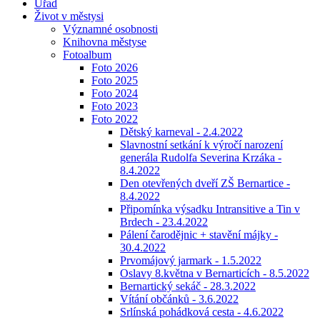
Úřad
Život v městysi
Významné osobnosti
Knihovna městyse
Fotoalbum
Foto 2026
Foto 2025
Foto 2024
Foto 2023
Foto 2022
Dětský karneval - 2.4.2022
Slavnostní setkání k výročí narození
generála Rudolfa Severina Krzáka -
8.4.2022
Den otevřených dveří ZŠ Bernartice -
8.4.2022
Připomínka výsadku Intransitive a Tin v
Brdech - 23.4.2022
Pálení čarodějnic + stavění májky -
30.4.2022
Prvomájový jarmark - 1.5.2022
Oslavy 8.května v Bernarticích - 8.5.2022
Bernartický sekáč - 28.3.2022
Vítání občánků - 3.6.2022
Srlínská pohádková cesta - 4.6.2022