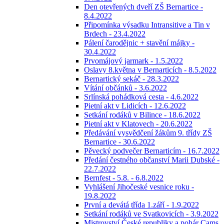
Den otevřených dveří ZŠ Bernartice -
8.4.2022
Připomínka výsadku Intransitive a Tin v
Brdech - 23.4.2022
Pálení čarodějnic + stavění májky -
30.4.2022
Prvomájový jarmark - 1.5.2022
Oslavy 8.května v Bernarticích - 8.5.2022
Bernartický sekáč - 28.3.2022
Vítání občánků - 3.6.2022
Srlínská pohádková cesta - 4.6.2022
Pietní akt v Lidicích - 12.6.2022
Setkání rodáků v Bilince - 18.6.2022
Pietní akt v Klatovech - 20.6.2022
Předávání vysvědčení žákům 9. třídy ZŠ
Bernartice - 30.6.2022
Pěvecký podvečer Bernarticím - 16.7.2022
Předání čestného občanství Marii Dubské -
22.7.2022
Bernfest - 5.8. - 6.8.2022
Vyhlášení Jihočeské vesnice roku -
19.8.2022
První a devátá třída 1.září - 1.9.2022
Setkání rodáků ve Svatkovicích - 3.9.2022
Mistrovství České republiky a pohár Cams