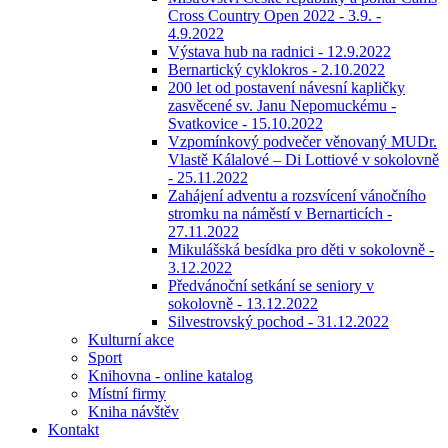
Cross Country Open 2022 - 3.9. -
4.9.2022
Výstava hub na radnici - 12.9.2022
Bernartický cyklokros - 2.10.2022
200 let od postavení návesní kapličky
zasvěcené sv. Janu Nepomuckému -
Svatkovice - 15.10.2022
Vzpomínkový podvečer věnovaný MUDr.
Vlastě Kálalové – Di Lottiové v sokolovně
- 25.11.2022
Zahájení adventu a rozsvícení vánočního
stromku na náměstí v Bernarticích -
27.11.2022
Mikulášská besídka pro děti v sokolovně -
3.12.2022
Předvánoční setkání se seniory v
sokolovně - 13.12.2022
Silvestrovský pochod - 31.12.2022
Kulturní akce
Sport
Knihovna - online katalog
Místní firmy
Kniha návštěv
Kontakt