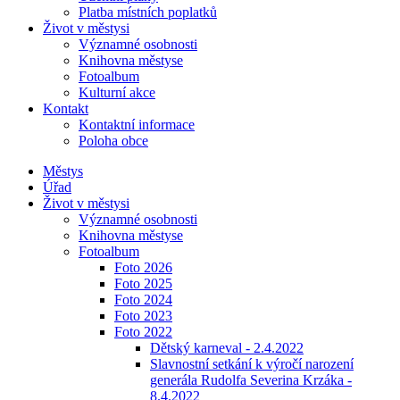
Platba místních poplatků
Život v městysi
Významné osobnosti
Knihovna městyse
Fotoalbum
Kulturní akce
Kontakt
Kontaktní informace
Poloha obce
Městys
Úřad
Život v městysi
Významné osobnosti
Knihovna městyse
Fotoalbum
Foto 2026
Foto 2025
Foto 2024
Foto 2023
Foto 2022
Dětský karneval - 2.4.2022
Slavnostní setkání k výročí narození
generála Rudolfa Severina Krzáka -
8.4.2022