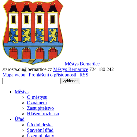
Městys
Bernartice
starosta.ou@bernartice.cz
Městys Bernartice
724 180 242
Mapa webu
|
Prohlášení o přístupnosti
|
RSS
Městys
O městysu
Oznámení
Zastupitelstvo
Hlášení rozhlasu
Úřad
Úřední deska
Stavební úřad
Územní plány