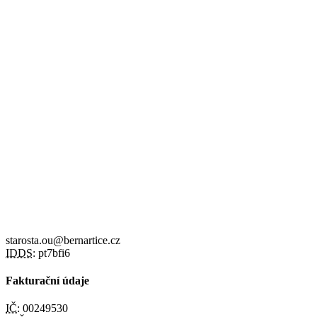
starosta.ou@bernartice.cz
IDDS:
pt7bfi6
Fakturační údaje
IČ:
00249530