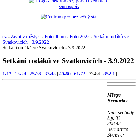
cz
-
Život v městysi
-
Fotoalbum
-
Foto 2022
-
Setkání rodáků ve
Svatkovicích - 3.9.2022
Setkání rodáků ve Svatkovicích - 3.9.2022
Setkání rodáků ve Svatkovicích - 3.9.2022
1-12
|
13-24
|
25-36
|
37-48
|
49-60
|
61-72
|
73-84
|
85-91
|
Městys
Bernartice
Nám.svobody
č.p. 33
398 43
Bernartice
Starosta: