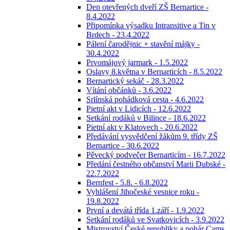
Den otevřených dveří ZŠ Bernartice -
8.4.2022
Připomínka výsadku Intransitive a Tin v
Brdech - 23.4.2022
Pálení čarodějnic + stavění májky -
30.4.2022
Prvomájový jarmark - 1.5.2022
Oslavy 8.května v Bernarticích - 8.5.2022
Bernartický sekáč - 28.3.2022
Vítání občánků - 3.6.2022
Srlínská pohádková cesta - 4.6.2022
Pietní akt v Lidicích - 12.6.2022
Setkání rodáků v Bilince - 18.6.2022
Pietní akt v Klatovech - 20.6.2022
Předávání vysvědčení žákům 9. třídy ZŠ
Bernartice - 30.6.2022
Pěvecký podvečer Bernarticím - 16.7.2022
Předání čestného občanství Marii Dubské -
22.7.2022
Bernfest - 5.8. - 6.8.2022
Vyhlášení Jihočeské vesnice roku -
19.8.2022
První a devátá třída 1.září - 1.9.2022
Setkání rodáků ve Svatkovicích - 3.9.2022
Mistrovství České republiky a pohár Cams