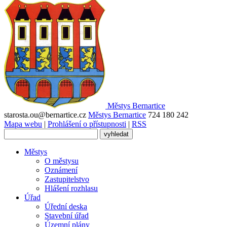
Městys
Bernartice
starosta.ou@bernartice.cz
Městys Bernartice
724 180 242
Mapa webu
|
Prohlášení o přístupnosti
|
RSS
Městys
O městysu
Oznámení
Zastupitelstvo
Hlášení rozhlasu
Úřad
Úřední deska
Stavební úřad
Územní plány