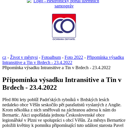
cz
-
Život v městysi
-
Fotoalbum
-
Foto 2022
-
Připomínka výsadku
Intransitive a Tin v Brdech - 23.4.2022
Připomínka výsadku Intransitive a Tin v Brdech - 23.4.2022
Připomínka výsadku Intransitive a Tin v
Brdech - 23.4.2022
Před 80ti lety poblíž Padrťských rybníků v Brdských lesích
nedaleko obce Věšín seskočilo pět parašutistů vyslaných z Anglie.
Krom několika z nich směřovali na záchranou adresu k nám do
Bernartic. Akci uspořádala jednota Československé obce
legionářské v Plzni ve spolupráci s obcí Věšín. Za městys Bernartice
položili květiny k pomníku připomínající tuto událost starosta Pavel