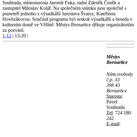
Souhrada, místostarosta Jaromír Fuka, radní Zdeněk Čeněk a
zastupitel Miloslav Kolář. Na společném snímku jsou společně s
praneteří jednoho z výsadkářů Jaroslava Švarce, Kateřinou
Hovězákovou. Součástí programu byl seskok výsadkářů a beseda v
kulturním domě ve Věšíně. Městys Bernartice děkuje organizátorům
za pozvání.
1-12
|
13-20
|
Městys
Bernartice
Nám.svobody
č.p. 33
398 43
Bernartice
Starosta:
Pavel
Souhrada
Tel:
724 180
242
E-mail: