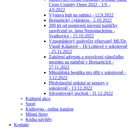
Cross Country Open 2022 - 3.9. -
4.9.2022
Výstava hub na radnici - 12.9.2022
Bernartický cyklokros - 2.10.2022
200 let od postavení návesní kapličky
zasvěcené sv. Janu Nepomuckému -
Svatkovice - 15.10.2022
Vzpomínkový podvečer věnovaný MUDr.
Vlastě Kálalové – Di Lottiové v sokolovně
- 25.11.2022
Zahájení adventu a rozsvícení vánočního
stromku na náměstí v Bernarticích -
27.11.2022
Mikulášská besídka pro děti v sokolovně -
3.12.2022
Předvánoční setkání se seniory v
sokolovně - 13.12.2022
Silvestrovský pochod - 31.12.2022
Kulturní akce
Sport
Knihovna - online katalog
Místní firmy
Kniha návštěv
Kontakt