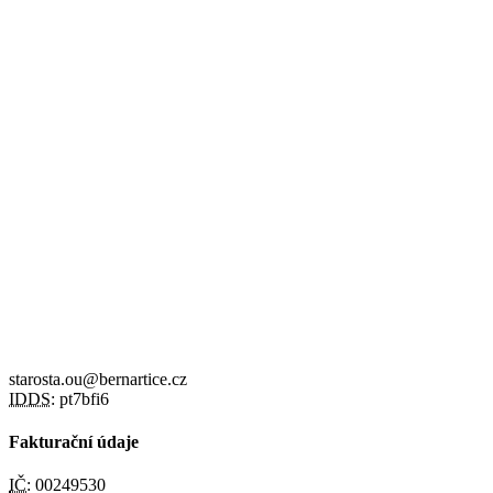
starosta.ou@bernartice.cz
IDDS:
pt7bfi6
Fakturační údaje
IČ:
00249530