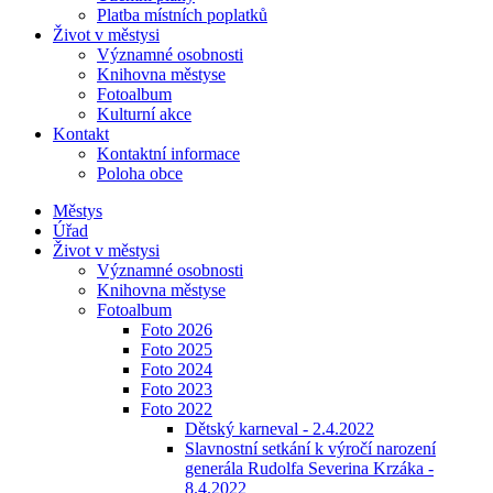
Platba místních poplatků
Život v městysi
Významné osobnosti
Knihovna městyse
Fotoalbum
Kulturní akce
Kontakt
Kontaktní informace
Poloha obce
Městys
Úřad
Život v městysi
Významné osobnosti
Knihovna městyse
Fotoalbum
Foto 2026
Foto 2025
Foto 2024
Foto 2023
Foto 2022
Dětský karneval - 2.4.2022
Slavnostní setkání k výročí narození
generála Rudolfa Severina Krzáka -
8.4.2022