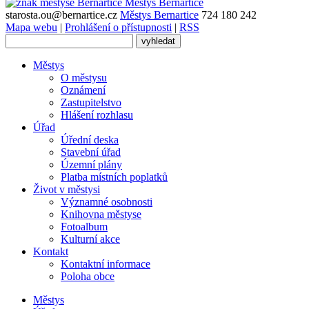
Městys
Bernartice
starosta.ou@bernartice.cz
Městys Bernartice
724 180 242
Mapa webu
|
Prohlášení o přístupnosti
|
RSS
Městys
O městysu
Oznámení
Zastupitelstvo
Hlášení rozhlasu
Úřad
Úřední deska
Stavební úřad
Územní plány
Platba místních poplatků
Život v městysi
Významné osobnosti
Knihovna městyse
Fotoalbum
Kulturní akce
Kontakt
Kontaktní informace
Poloha obce
Městys