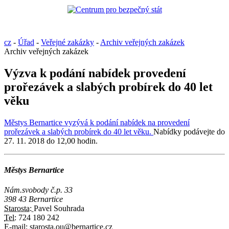
cz
-
Úřad
-
Veřejné zakázky
-
Archiv veřejných zakázek
Archiv veřejných zakázek
Výzva k podání nabídek provedení
prořezávek a slabých probírek do 40 let
věku
Městys Bernartice vyzývá k podání nabídek na provedení
prořezávek a slabých probírek do 40 let věku.
Nabídky podávejte do
27. 11. 2018 do 12,00 hodin.
Městys Bernartice
Nám.svobody č.p. 33
398 43 Bernartice
Starosta:
Pavel Souhrada
Tel:
724 180 242
E-mail:
starosta.ou@bernartice.cz