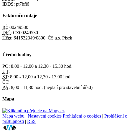
IDDS:
pt7bfi6
Fakturační údaje
IČ:
00249530
DIČ:
CZ00249530
Účet:
641532349/0800, ČS a.s. Písek
Úřední hodiny
PO:
8,00 - 12,00 a 12,30 - 15,30 hod.
ÚT:
ST:
8,00 - 12,00 a 12,30 - 17,00 hod.
ČT:
PÁ:
8,00 - 11,30 hod. (neplatí pro stavební úřad)
Mapa
Mapa webu
|
Nastavení cookies
Prohlášení o cookies
|
Prohlášení o
přístupnosti
|
RSS