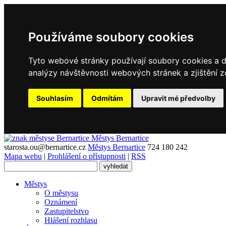
Používáme soubory cookies
Tyto webové stránky používají soubory cookies a da
analýzy návštěvnosti webových stránek a zjištění z
Souhlasím
Odmítám
Upravit mé předvolby
Městys
Bernartice
starosta.ou@bernartice.cz
Městys Bernartice
724 180 242
Mapa webu
|
Prohlášení o přístupnosti
|
RSS
Městys
O městysu
Oznámení
Zastupitelstvo
Hlášení rozhlasu