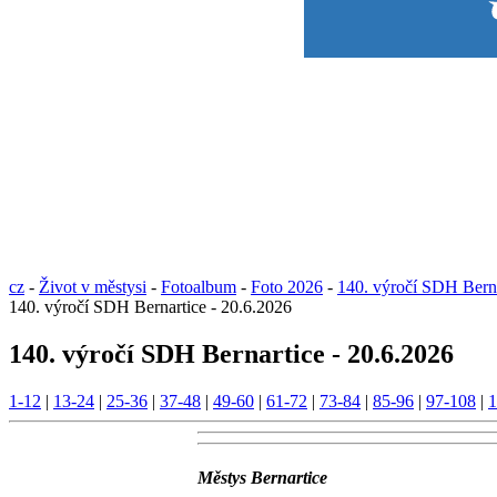
cz
-
Život v městysi
-
Fotoalbum
-
Foto 2026
-
140. výročí SDH Berna
140. výročí SDH Bernartice - 20.6.2026
140. výročí SDH Bernartice - 20.6.2026
1-12
|
13-24
|
25-36
|
37-48
|
49-60
|
61-72
|
73-84
|
85-96
|
97-108
|
1
Městys Bernartice