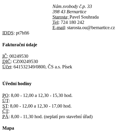
Nám.svobody č.p. 33
398 43 Bernartice
Starosta:
Pavel Souhrada
Tel:
724 180 242
E-mail:
starosta.ou@bernartice.cz
IDDS:
pt7bfi6
Fakturační údaje
IČ:
00249530
DIČ:
CZ00249530
Účet:
641532349/0800, ČS a.s. Písek
Úřední hodiny
PO:
8,00 - 12,00 a 12,30 - 15,30 hod.
ÚT:
ST:
8,00 - 12,00 a 12,30 - 17,00 hod.
ČT:
PÁ:
8,00 - 11,30 hod. (neplatí pro stavební úřad)
Mapa