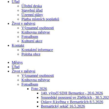
Úřad
Úřední deska
Stavební úřad
Územní plány
Platba místních poplatků
Život v městysi
Významné osobnosti
Knihovna městyse
Fotoalbum
Kulturní akce
Kontakt
Kontaktní informace
Poloha obce
Městys
Úřad
Život v městysi
Významné osobnosti
Knihovna městyse
Fotoalbum
Foto 2026
140. výročí SDH Bernartice - 20.6.2026
Sousedské posezení ve Zběšicích - 30.5.20
Oslavy 8.května v Bernarticích 8.5.2026
Bernartický sekáč 16.5.2026