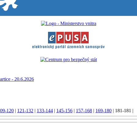
rtice - 20.6.2026
09-120
|
121-132
|
133-144
|
145-156
|
157-168
|
169-180
|
181-181
|