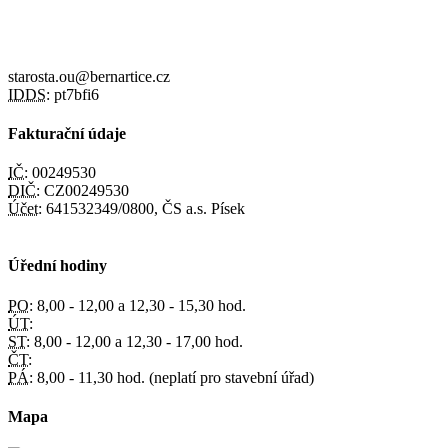
starosta.ou@bernartice.cz
IDDS:
pt7bfi6
Fakturační údaje
IČ:
00249530
DIČ:
CZ00249530
Účet:
641532349/0800, ČS a.s. Písek
Úřední hodiny
PO:
8,00 - 12,00 a 12,30 - 15,30 hod.
ÚT:
ST:
8,00 - 12,00 a 12,30 - 17,00 hod.
ČT:
PÁ:
8,00 - 11,30 hod. (neplatí pro stavební úřad)
Mapa