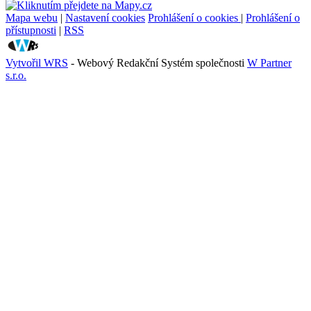
Mapa webu
|
Nastavení cookies
Prohlášení o cookies
|
Prohlášení o
přístupnosti
|
RSS
Vytvořil WRS
- Webový Redakční Systém společnosti
W Partner
s.r.o.