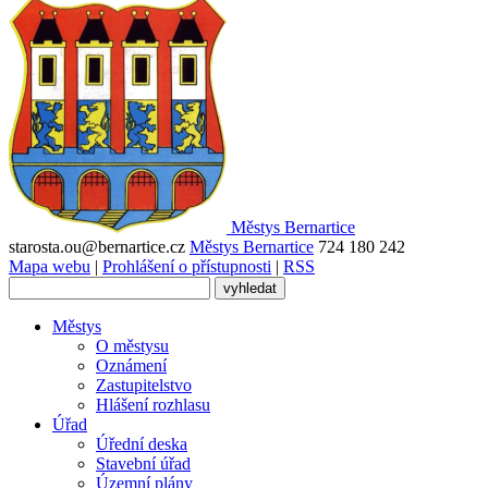
Městys
Bernartice
starosta.ou@bernartice.cz
Městys Bernartice
724 180 242
Mapa webu
|
Prohlášení o přístupnosti
|
RSS
Městys
O městysu
Oznámení
Zastupitelstvo
Hlášení rozhlasu
Úřad
Úřední deska
Stavební úřad
Územní plány