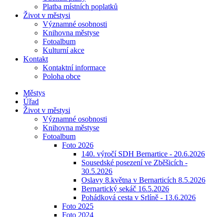
Platba místních poplatků
Život v městysi
Významné osobnosti
Knihovna městyse
Fotoalbum
Kulturní akce
Kontakt
Kontaktní informace
Poloha obce
Městys
Úřad
Život v městysi
Významné osobnosti
Knihovna městyse
Fotoalbum
Foto 2026
140. výročí SDH Bernartice - 20.6.2026
Sousedské posezení ve Zběšicích -
30.5.2026
Oslavy 8.května v Bernarticích 8.5.2026
Bernartický sekáč 16.5.2026
Pohádková cesta v Srlíně - 13.6.2026
Foto 2025
Foto 2024