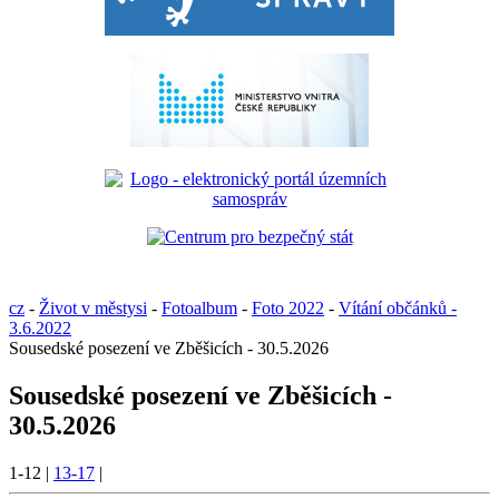
cz
-
Život v městysi
-
Fotoalbum
-
Foto 2022
-
Vítání občánků -
3.6.2022
Sousedské posezení ve Zběšicích - 30.5.2026
Sousedské posezení ve Zběšicích -
30.5.2026
1-12
|
13-17
|