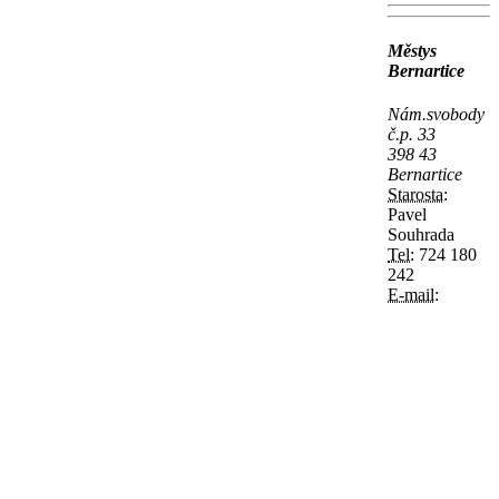
Městys
Bernartice
Nám.svobody
č.p. 33
398 43
Bernartice
Starosta:
Pavel
Souhrada
Tel:
724 180
242
E-mail: