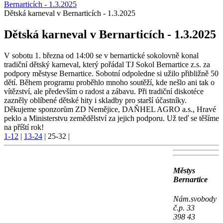
Bernarticích - 1.3.2025
Dětská karneval v Bernarticích - 1.3.2025
Dětská karneval v Bernarticích - 1.3.2025
V sobotu 1. března od 14:00 se v bernartické sokolovně konal
tradiční dětský karneval, který pořádal TJ Sokol Bernartice z.s. za
podpory městyse Bernartice. Sobotní odpoledne si užilo přibližně 50
dětí. Během programu proběhlo mnoho soutěží, kde nešlo ani tak o
vítězství, ale především o radost a zábavu. Při tradiční diskotéce
zazněly oblíbené dětské hity i skladby pro starší účastníky.
Děkujeme sponzorům ZD Nemějice, DAŇHEL AGRO a.s., Hravé
peklo a Ministerstvu zemědělství za jejich podporu. Už teď se těšíme
na příští rok!
1-12
|
13-24
|
25-32
|
Městys
Bernartice
Nám.svobody
č.p. 33
398 43