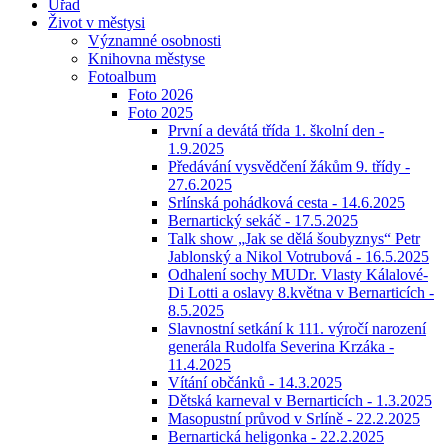
Úřad
Život v městysi
Významné osobnosti
Knihovna městyse
Fotoalbum
Foto 2026
Foto 2025
První a devátá třída 1. školní den -
1.9.2025
Předávání vysvědčení žákům 9. třídy -
27.6.2025
Srlínská pohádková cesta - 14.6.2025
Bernartický sekáč - 17.5.2025
Talk show „Jak se dělá šoubyznys“ Petr
Jablonský a Nikol Votrubová - 16.5.2025
Odhalení sochy MUDr. Vlasty Kálalové-
Di Lotti a oslavy 8.května v Bernarticích -
8.5.2025
Slavnostní setkání k 111. výročí narození
generála Rudolfa Severina Krzáka -
11.4.2025
Vítání občánků - 14.3.2025
Dětská karneval v Bernarticích - 1.3.2025
Masopustní průvod v Srlíně - 22.2.2025
Bernartická heligonka - 22.2.2025