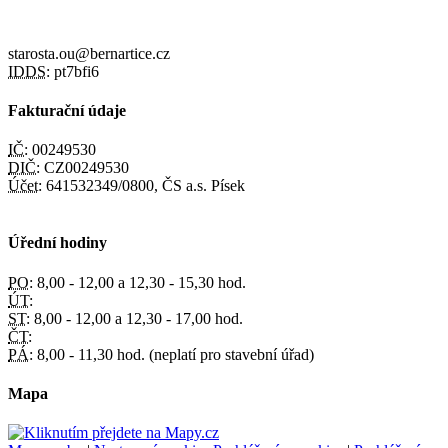
starosta.ou@bernartice.cz
IDDS:
pt7bfi6
Fakturační údaje
IČ:
00249530
DIČ:
CZ00249530
Účet:
641532349/0800, ČS a.s. Písek
Úřední hodiny
PO:
8,00 - 12,00 a 12,30 - 15,30 hod.
ÚT:
ST:
8,00 - 12,00 a 12,30 - 17,00 hod.
ČT:
PÁ:
8,00 - 11,30 hod. (neplatí pro stavební úřad)
Mapa