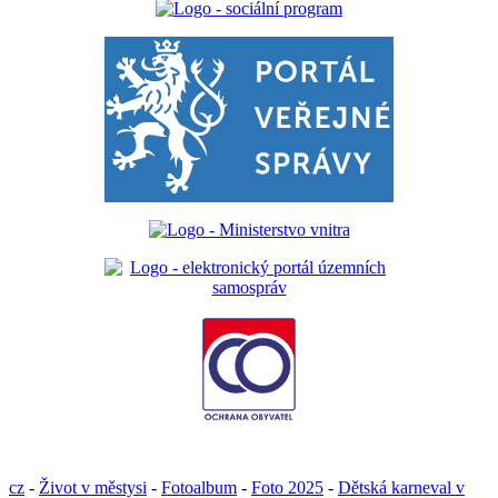
cz
-
Život v městysi
-
Fotoalbum
-
Foto 2025
-
Dětská karneval v