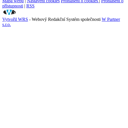
Mapa webu
|
Nastavení cookies
Prohlášení o cookies
|
Prohlášení o
přístupnosti
|
RSS
Vytvořil WRS
- Webový Redakční Systém společnosti
W Partner
s.r.o.