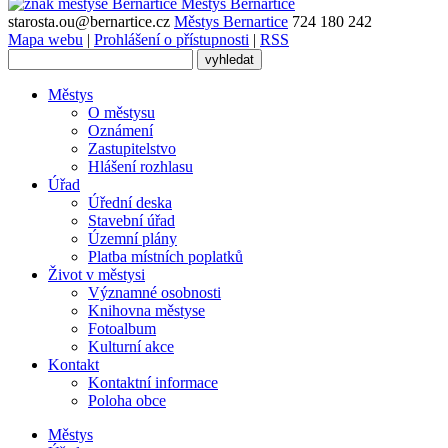
Městys
Bernartice
starosta.ou@bernartice.cz
Městys Bernartice
724 180 242
Mapa webu
|
Prohlášení o přístupnosti
|
RSS
Městys
O městysu
Oznámení
Zastupitelstvo
Hlášení rozhlasu
Úřad
Úřední deska
Stavební úřad
Územní plány
Platba místních poplatků
Život v městysi
Významné osobnosti
Knihovna městyse
Fotoalbum
Kulturní akce
Kontakt
Kontaktní informace
Poloha obce
Městys