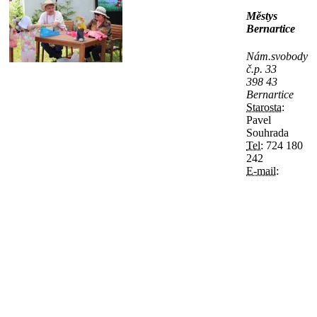
Městys
Bernartice
Nám.svobody
č.p. 33
398 43
Bernartice
Starosta:
Pavel
Souhrada
Tel:
724 180
242
E-mail: