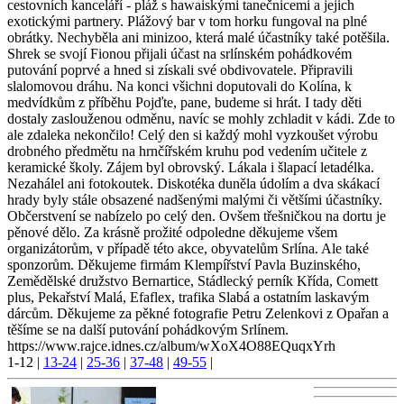
cestovních kanceláří - pláž s hawaiskými tanečnicemi a jejich
exotickými partnery. Plážový bar v tom horku fungoval na plné
obrátky. Nechyběla ani minizoo, která malé účastníky také potěšila.
Shrek se svojí Fionou přijali účast na srlínském pohádkovém
putování poprvé a hned si získali své obdivovatele. Připravili
slalomovou dráhu. Na konci všichni doputovali do Kolína, k
medvídkům z příběhu Pojďte, pane, budeme si hrát. I tady děti
dostaly zaslouženou odměnu, navíc se mohly zchladit v kádi. Zde to
ale zdaleka nekončilo! Celý den si každý mohl vyzkoušet výrobu
drobného předmětu na hrnčířském kruhu pod vedením učitele z
keramické školy. Zájem byl obrovský. Lákala i šlapací letadélka.
Nezahálel ani fotokoutek. Diskotéka duněla údolím a dva skákací
hrady byly stále obsazené nadšenými malými či většími účastníky.
Občerstvení se nabízelo po celý den. Ovšem třešničkou na dortu je
pěnové dělo. Za krásně prožité odpoledne děkujeme všem
organizátorům, v případě této akce, obyvatelům Srlína. Ale také
sponzorům. Děkujeme firmám Klempířství Pavla Buzinského,
Zemědělské družstvo Bernartice, Stádlecký perník Křída, Comett
plus, Pekařství Malá, Efaflex, trafika Slabá a ostatním laskavým
dárcům. Děkujeme za pěkné fotografie Petru Zelenkovi z Opařan a
těšíme se na další putování pohádkovým Srlínem.
https://www.rajce.idnes.cz/album/wXoX4O88EQuqxYrh
1-12
|
13-24
|
25-36
|
37-48
|
49-55
|