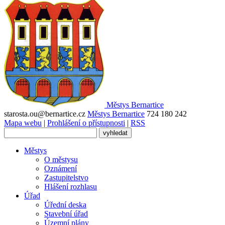
Městys
Bernartice
starosta.ou@bernartice.cz
Městys Bernartice
724 180 242
Mapa webu
|
Prohlášení o přístupnosti
|
RSS
Městys
O městysu
Oznámení
Zastupitelstvo
Hlášení rozhlasu
Úřad
Úřední deska
Stavební úřad
Územní plány