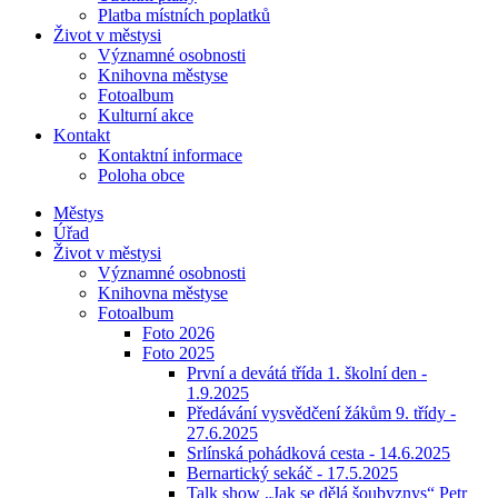
Platba místních poplatků
Život v městysi
Významné osobnosti
Knihovna městyse
Fotoalbum
Kulturní akce
Kontakt
Kontaktní informace
Poloha obce
Městys
Úřad
Život v městysi
Významné osobnosti
Knihovna městyse
Fotoalbum
Foto 2026
Foto 2025
První a devátá třída 1. školní den -
1.9.2025
Předávání vysvědčení žákům 9. třídy -
27.6.2025
Srlínská pohádková cesta - 14.6.2025
Bernartický sekáč - 17.5.2025
Talk show „Jak se dělá šoubyznys“ Petr