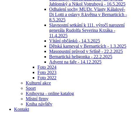
Jablonský a Nikol Votrubová - 16.5.2025
Odhalení sochy MUDr. Vlasty Kálalové-
Di Lotti a oslavy 8.května v Bernarticích -
8.5.2025
Slavnostní setkání k 111. výročí narození
generála Rudolfa Severina Krzáka -
11.4.2025
Vítání občánků - 14.3.2025
Dětská karneval v Bernarticích - 1.3.2025
Masopustní průvod v Srlíně - 22.2.2025
Bernartická heligonka - 22.2.2025
Advent na faře - 14.12.2025
Foto 2024
Foto 2023
Foto 2022
Kulturní akce
Sport
Knihovna - online katalog
Místní firmy
Kniha návštěv
Kontakt