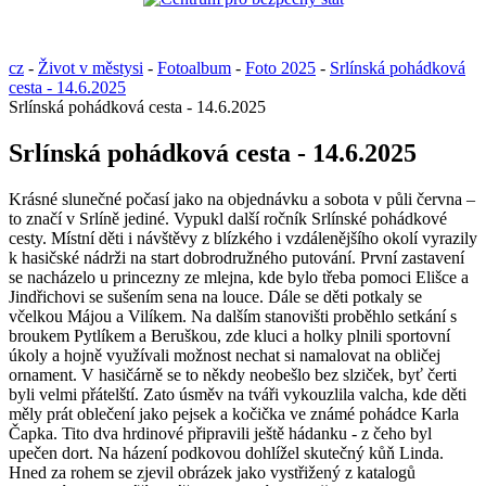
cz
-
Život v městysi
-
Fotoalbum
-
Foto 2025
-
Srlínská pohádková
cesta - 14.6.2025
Srlínská pohádková cesta - 14.6.2025
Srlínská pohádková cesta - 14.6.2025
Krásné slunečné počasí jako na objednávku a sobota v půli června –
to značí v Srlíně jediné. Vypukl další ročník Srlínské pohádkové
cesty. Místní děti i návštěvy z blízkého i vzdálenějšího okolí vyrazily
k hasičské nádrži na start dobrodružného putování. První zastavení
se nacházelo u princezny ze mlejna, kde bylo třeba pomoci Elišce a
Jindřichovi se sušením sena na louce. Dále se děti potkaly se
včelkou Májou a Vilíkem. Na dalším stanovišti proběhlo setkání s
broukem Pytlíkem a Beruškou, zde kluci a holky plnili sportovní
úkoly a hojně využívali možnost nechat si namalovat na obličej
ornament. V hasičárně se to někdy neobešlo bez slziček, byť čerti
byli velmi přátelští. Zato úsměv na tváři vykouzlila valcha, kde děti
měly prát oblečení jako pejsek a kočička ve známé pohádce Karla
Čapka. Tito dva hrdinové připravili ještě hádanku - z čeho byl
upečen dort. Na házení podkovou dohlížel skutečný kůň Linda.
Hned za rohem se zjevil obrázek jako vystřižený z katalogů