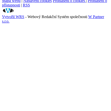
Mapa webu
|
Nastavení cookies
Prohlášení o cookies
|
Prohlášení o
přístupnosti
|
RSS
Vytvořil WRS
- Webový Redakční Systém společnosti
W Partner
s.r.o.