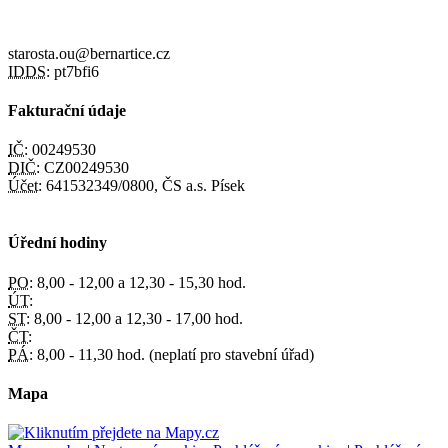
starosta.ou@bernartice.cz
IDDS:
pt7bfi6
Fakturační údaje
IČ:
00249530
DIČ:
CZ00249530
Účet:
641532349/0800, ČS a.s. Písek
Úřední hodiny
PO:
8,00 - 12,00 a 12,30 - 15,30 hod.
ÚT:
ST:
8,00 - 12,00 a 12,30 - 17,00 hod.
ČT:
PÁ:
8,00 - 11,30 hod. (neplatí pro stavební úřad)
Mapa