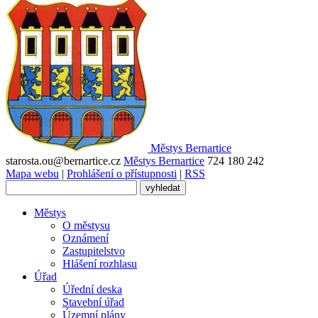
Městys
Bernartice
starosta.ou@bernartice.cz
Městys Bernartice
724 180 242
Mapa webu
|
Prohlášení o přístupnosti
|
RSS
Městys
O městysu
Oznámení
Zastupitelstvo
Hlášení rozhlasu
Úřad
Úřední deska
Stavební úřad
Územní plány