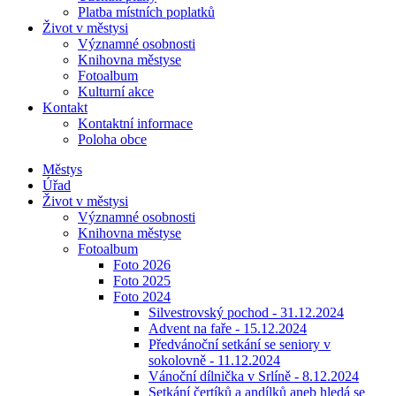
Platba místních poplatků
Život v městysi
Významné osobnosti
Knihovna městyse
Fotoalbum
Kulturní akce
Kontakt
Kontaktní informace
Poloha obce
Městys
Úřad
Život v městysi
Významné osobnosti
Knihovna městyse
Fotoalbum
Foto 2026
Foto 2025
Foto 2024
Silvestrovský pochod - 31.12.2024
Advent na faře - 15.12.2024
Předvánoční setkání se seniory v
sokolovně - 11.12.2024
Vánoční dílnička v Srlíně - 8.12.2024
Setkání čertíků a andílků aneb hledá se