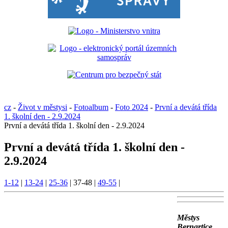
cz
-
Život v městysi
-
Fotoalbum
-
Foto 2024
-
První a devátá třída
1. školní den - 2.9.2024
První a devátá třída 1. školní den - 2.9.2024
První a devátá třída 1. školní den -
2.9.2024
1-12
|
13-24
|
25-36
|
37-48
|
49-55
|
Městys
Bernartice