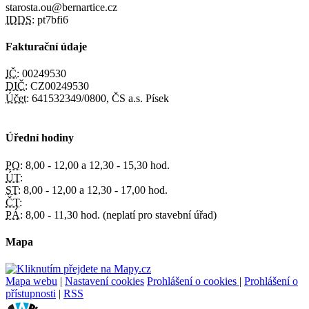
starosta.ou@bernartice.cz
IDDS:
pt7bfi6
Fakturační údaje
IČ:
00249530
DIČ:
CZ00249530
Účet:
641532349/0800, ČS a.s. Písek
Úřední hodiny
PO:
8,00 - 12,00 a 12,30 - 15,30 hod.
ÚT:
ST:
8,00 - 12,00 a 12,30 - 17,00 hod.
ČT:
PÁ:
8,00 - 11,30 hod. (neplatí pro stavební úřad)
Mapa
Mapa webu
|
Nastavení cookies
Prohlášení o cookies
|
Prohlášení o
přístupnosti
|
RSS