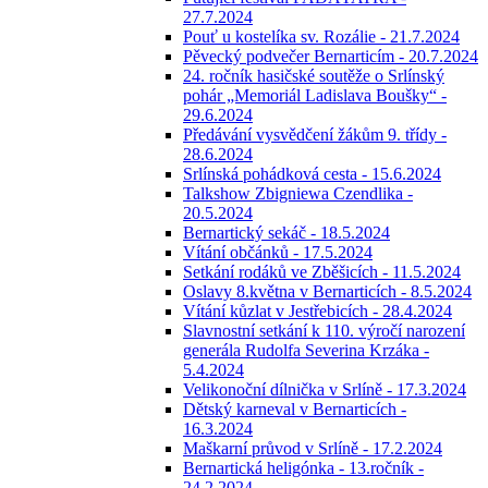
27.7.2024
Pouť u kostelíka sv. Rozálie - 21.7.2024
Pěvecký podvečer Bernarticím - 20.7.2024
24. ročník hasičské soutěže o Srlínský
pohár „Memoriál Ladislava Boušky“ -
29.6.2024
Předávání vysvědčení žákům 9. třídy -
28.6.2024
Srlínská pohádková cesta - 15.6.2024
Talkshow Zbigniewa Czendlika -
20.5.2024
Bernartický sekáč - 18.5.2024
Vítání občánků - 17.5.2024
Setkání rodáků ve Zběšicích - 11.5.2024
Oslavy 8.května v Bernarticích - 8.5.2024
Vítání kůzlat v Jestřebicích - 28.4.2024
Slavnostní setkání k 110. výročí narození
generála Rudolfa Severina Krzáka -
5.4.2024
Velikonoční dílnička v Srlíně - 17.3.2024
Dětský karneval v Bernarticích -
16.3.2024
Maškarní průvod v Srlíně - 17.2.2024
Bernartická heligónka - 13.ročník -
24.2.2024