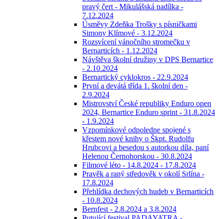
pravý čert - Mikulášská nadílka -
7.12.2024
Úsměvy Zdeňka Trošky s písničkami
Simony Klímové - 3.12.2024
Rozsvícení vánočního stromečku v
Bernarticích - 1.12.2024
Návštěva školní družiny v DPS Bernartice
- 2.10.2024
Bernartický cyklokros - 22.9.2024
První a devátá třída 1. školní den -
2.9.2024
Mistrovství České republiky Enduro open
2024, Bernartice Enduro sprint - 31.8.2024
- 1.9.2024
Vzpomínkové odpoledne spojené s
křestem nové knihy o Škpt. Rudolfu
Hrubcovi a besedou s autorkou díla, paní
Helenou Černohorskou - 30.8.2024
Filmové léto - 14.8.2024 - 17.8.2024
Pravěk a raný středověk v okolí Srlína -
17.8.2024
Přehlídka dechových hudeb v Bernarticích
- 10.8.2024
Bernfest - 2.8.2024 a 3.8.2024
Putující festival PADAYATRA -