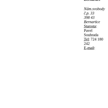
Nám.svobody
č.p. 33
398 43
Bernartice
Starosta:
Pavel
Souhrada
Tel:
724 180
242
E-mail: