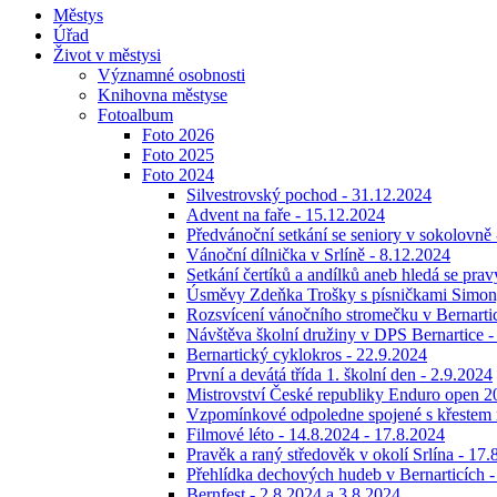
Městys
Úřad
Život v městysi
Významné osobnosti
Knihovna městyse
Fotoalbum
Foto 2026
Foto 2025
Foto 2024
Silvestrovský pochod - 31.12.2024
Advent na faře - 15.12.2024
Předvánoční setkání se seniory v sokolovně
Vánoční dílnička v Srlíně - 8.12.2024
Setkání čertíků a andílků aneb hledá se prav
Úsměvy Zdeňka Trošky s písničkami Simon
Rozsvícení vánočního stromečku v Bernartic
Návštěva školní družiny v DPS Bernartice -
Bernartický cyklokros - 22.9.2024
První a devátá třída 1. školní den - 2.9.2024
Mistrovství České republiky Enduro open 20
Vzpomínkové odpoledne spojené s křestem n
Filmové léto - 14.8.2024 - 17.8.2024
Pravěk a raný středověk v okolí Srlína - 17.
Přehlídka dechových hudeb v Bernarticích -
Bernfest - 2.8.2024 a 3.8.2024