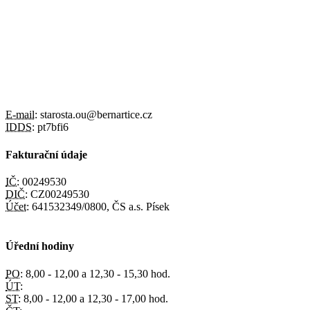
E-mail:
starosta.ou@bernartice.cz
IDDS:
pt7bfi6
Fakturační údaje
IČ:
00249530
DIČ:
CZ00249530
Účet:
641532349/0800, ČS a.s. Písek
Úřední hodiny
PO:
8,00 - 12,00 a 12,30 - 15,30 hod.
ÚT:
ST:
8,00 - 12,00 a 12,30 - 17,00 hod.