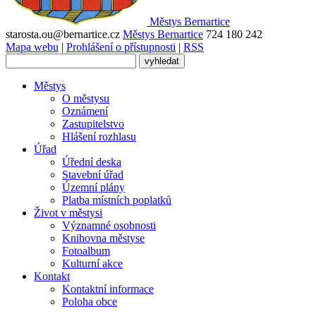
Městys
Bernartice
starosta.ou@bernartice.cz
Městys Bernartice
724 180 242
Mapa webu
|
Prohlášení o přístupnosti
|
RSS
Městys
O městysu
Oznámení
Zastupitelstvo
Hlášení rozhlasu
Úřad
Úřední deska
Stavební úřad
Územní plány
Platba místních poplatků
Život v městysi
Významné osobnosti
Knihovna městyse
Fotoalbum
Kulturní akce
Kontakt
Kontaktní informace
Poloha obce