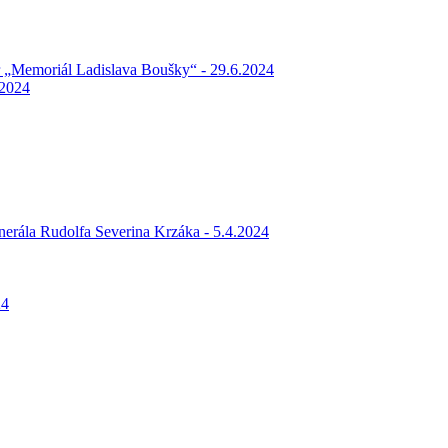
ár „Memoriál Ladislava Boušky“ - 29.6.2024
.2024
enerála Rudolfa Severina Krzáka - 5.4.2024
24