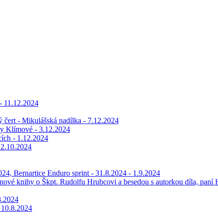
 - 11.12.2024
ý čert - Mikulášská nadílka - 7.12.2024
y Klímové - 3.12.2024
ích - 1.12.2024
 2.10.2024
24, Bernartice Enduro sprint - 31.8.2024 - 1.9.2024
ové knihy o Škpt. Rudolfu Hrubcovi a besedou s autorkou díla, paní
8.2024
 10.8.2024