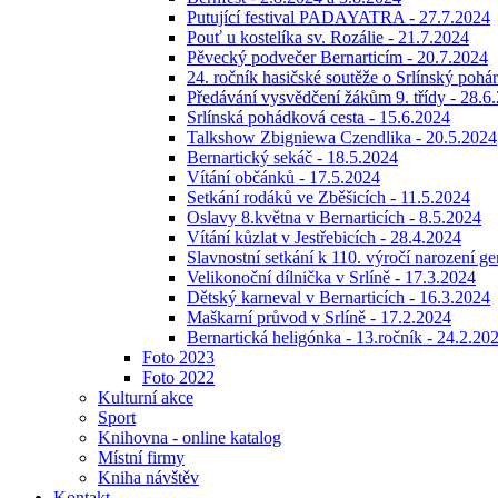
Putující festival PADAYATRA - 27.7.2024
Pouť u kostelíka sv. Rozálie - 21.7.2024
Pěvecký podvečer Bernarticím - 20.7.2024
24. ročník hasičské soutěže o Srlínský poh
Předávání vysvědčení žákům 9. třídy - 28.6
Srlínská pohádková cesta - 15.6.2024
Talkshow Zbigniewa Czendlika - 20.5.2024
Bernartický sekáč - 18.5.2024
Vítání občánků - 17.5.2024
Setkání rodáků ve Zběšicích - 11.5.2024
Oslavy 8.května v Bernarticích - 8.5.2024
Vítání kůzlat v Jestřebicích - 28.4.2024
Slavnostní setkání k 110. výročí narození g
Velikonoční dílnička v Srlíně - 17.3.2024
Dětský karneval v Bernarticích - 16.3.2024
Maškarní průvod v Srlíně - 17.2.2024
Bernartická heligónka - 13.ročník - 24.2.20
Foto 2023
Foto 2022
Kulturní akce
Sport
Knihovna - online katalog
Místní firmy
Kniha návštěv
Kontakt