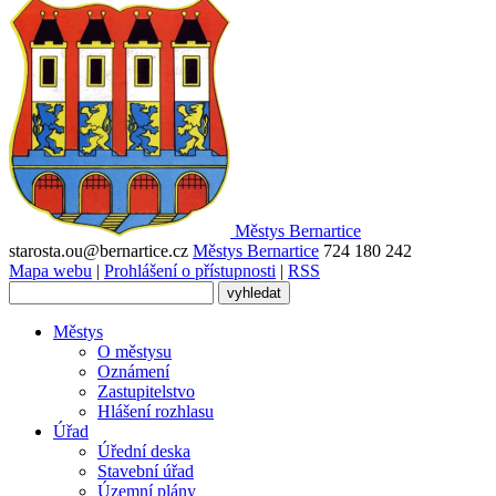
Městys
Bernartice
starosta.ou@bernartice.cz
Městys Bernartice
724 180 242
Mapa webu
|
Prohlášení o přístupnosti
|
RSS
Městys
O městysu
Oznámení
Zastupitelstvo
Hlášení rozhlasu
Úřad
Úřední deska
Stavební úřad
Územní plány