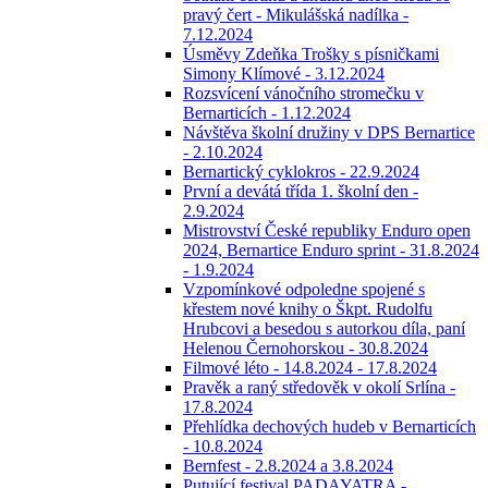
pravý čert - Mikulášská nadílka -
7.12.2024
Úsměvy Zdeňka Trošky s písničkami
Simony Klímové - 3.12.2024
Rozsvícení vánočního stromečku v
Bernarticích - 1.12.2024
Návštěva školní družiny v DPS Bernartice
- 2.10.2024
Bernartický cyklokros - 22.9.2024
První a devátá třída 1. školní den -
2.9.2024
Mistrovství České republiky Enduro open
2024, Bernartice Enduro sprint - 31.8.2024
- 1.9.2024
Vzpomínkové odpoledne spojené s
křestem nové knihy o Škpt. Rudolfu
Hrubcovi a besedou s autorkou díla, paní
Helenou Černohorskou - 30.8.2024
Filmové léto - 14.8.2024 - 17.8.2024
Pravěk a raný středověk v okolí Srlína -
17.8.2024
Přehlídka dechových hudeb v Bernarticích
- 10.8.2024
Bernfest - 2.8.2024 a 3.8.2024
Putující festival PADAYATRA -