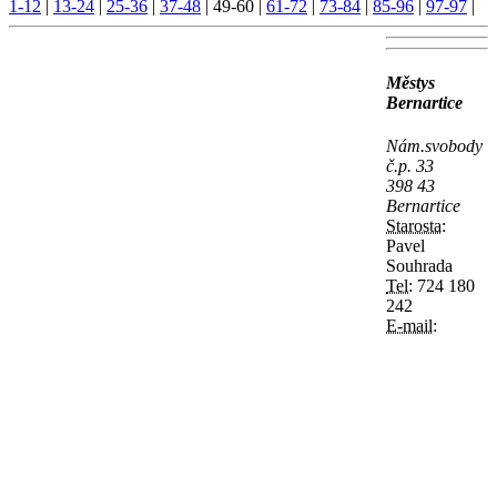
1-12
|
13-24
|
25-36
|
37-48
|
49-60
|
61-72
|
73-84
|
85-96
|
97-97
|
Městys
Bernartice
Nám.svobody
č.p. 33
398 43
Bernartice
Starosta:
Pavel
Souhrada
Tel:
724 180
242
E-mail: