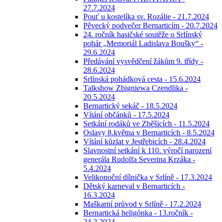
27.7.2024
Pouť u kostelíka sv. Rozálie - 21.7.2024
Pěvecký podvečer Bernarticím - 20.7.2024
24. ročník hasičské soutěže o Srlínský
pohár „Memoriál Ladislava Boušky“ -
29.6.2024
Předávání vysvědčení žákům 9. třídy -
28.6.2024
Srlínská pohádková cesta - 15.6.2024
Talkshow Zbigniewa Czendlika -
20.5.2024
Bernartický sekáč - 18.5.2024
Vítání občánků - 17.5.2024
Setkání rodáků ve Zběšicích - 11.5.2024
Oslavy 8.května v Bernarticích - 8.5.2024
Vítání kůzlat v Jestřebicích - 28.4.2024
Slavnostní setkání k 110. výročí narození
generála Rudolfa Severina Krzáka -
5.4.2024
Velikonoční dílnička v Srlíně - 17.3.2024
Dětský karneval v Bernarticích -
16.3.2024
Maškarní průvod v Srlíně - 17.2.2024
Bernartická heligónka - 13.ročník -
24.2.2024