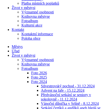
Platba místních poplatků
Život v městysi
Významné osobnosti
Knihovna městyse
Fotoalbum
Kulturní akce
Kontakt
Kontaktní informace
Poloha obce
Městys
Úřad
Život v městysi
Významné osobnosti
Knihovna městyse
Fotoalbum
Foto 2026
Foto 2025
Foto 2024
Silvestrovský pochod - 31.12.2024
Advent na faře - 15.12.2024
Předvánoční setkání se seniory v
sokolovně - 11.12.2024
Vánoční dílnička v Srlíně - 8.12.2024
Setkání čertíků a andílků aneb hledá se