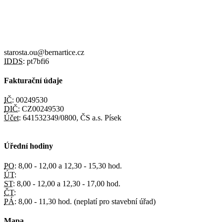
starosta.ou@bernartice.cz
IDDS:
pt7bfi6
Fakturační údaje
IČ:
00249530
DIČ:
CZ00249530
Účet:
641532349/0800, ČS a.s. Písek
Úřední hodiny
PO:
8,00 - 12,00 a 12,30 - 15,30 hod.
ÚT:
ST:
8,00 - 12,00 a 12,30 - 17,00 hod.
ČT:
PÁ:
8,00 - 11,30 hod. (neplatí pro stavební úřad)
Mapa