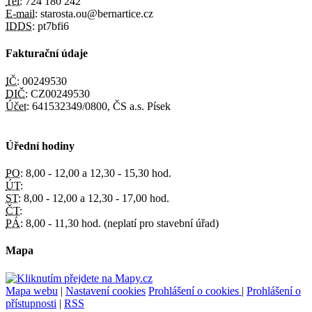
Tel:
724 180 242
E-mail:
starosta.ou@bernartice.cz
IDDS:
pt7bfi6
Fakturační údaje
IČ:
00249530
DIČ:
CZ00249530
Účet:
641532349/0800, ČS a.s. Písek
Úřední hodiny
PO:
8,00 - 12,00 a 12,30 - 15,30 hod.
ÚT:
ST:
8,00 - 12,00 a 12,30 - 17,00 hod.
ČT:
PÁ:
8,00 - 11,30 hod. (neplatí pro stavební úřad)
Mapa
Mapa webu
|
Nastavení cookies
Prohlášení o cookies
|
Prohlášení o
přístupnosti
|
RSS