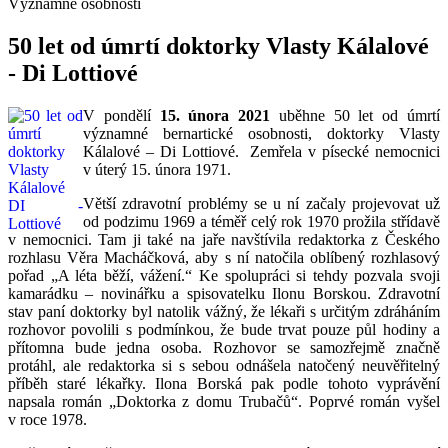
Významné osobnosti
50 let od úmrtí doktorky Vlasty Kálalové
- Di Lottiové
V pondělí
15. února 2021
uběhne 50 let od úmrtí
významné bernartické osobnosti, doktorky Vlasty
Kálalové – Di Lottiové. Zemřela v písecké nemocnici
v úterý 15. února 1971.
Větší zdravotní problémy se u ní začaly projevovat už
od podzimu 1969 a téměř celý rok 1970 prožila střídavě
v nemocnici. Tam ji také na jaře navštívila redaktorka z Českého
rozhlasu Věra Macháčková, aby s ní natočila oblíbený rozhlasový
pořad „A léta běží, vážení.“ Ke spolupráci si tehdy pozvala svoji
kamarádku – novinářku a spisovatelku Ilonu Borskou. Zdravotní
stav paní doktorky byl natolik vážný, že lékaři s určitým zdráháním
rozhovor povolili s podmínkou, že bude trvat pouze půl hodiny a
přítomna bude jedna osoba. Rozhovor se samozřejmě značně
protáhl, ale redaktorka si s sebou odnášela natočený neuvěřitelný
příběh staré lékařky. Ilona Borská pak podle tohoto vyprávění
napsala román „Doktorka z domu Trubačů“. Poprvé román vyšel
v roce 1978.