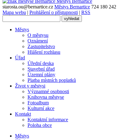
Městys
Bernartice
starosta.ou@bernartice.cz
Městys Bernartice
724 180 242
Mapa webu
|
Prohlášení o přístupnosti
|
RSS
Městys
O městysu
Oznámení
Zastupitelstvo
Hlášení rozhlasu
Úřad
Úřední deska
Stavební úřad
Územní plány
Platba místních poplatků
Život v městysi
Významné osobnosti
Knihovna městyse
Fotoalbum
Kulturní akce
Kontakt
Kontaktní informace
Poloha obce
Městys