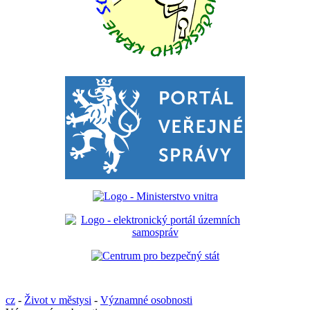
cz
-
Život v městysi
-
Významné osobnosti