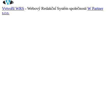
Vytvořil WRS
- Webový Redakční Systém společnosti
W Partner
s.r.o.