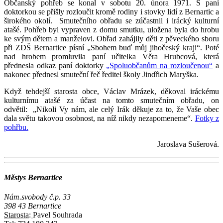
Občanský pohřeb se konal v sobotu 20. února 1971. S paní
doktorkou se přišly rozloučit kromě rodiny i stovky lidí z Bernartic a
širokého okolí. Smutečního obřadu se zúčastnil i irácký kulturní
atašé. Pohřeb byl vypraven z domu smutku, uložena byla do hrobu
ke svým dětem a manželovi. Obřad zahájily děti z pěveckého sboru
při ZDŠ Bernartice písní „Sbohem buď můj jihočeský kraji“. Poté
nad hrobem promluvila paní učitelka Věra Hrubcová, která
přednesla odkaz paní doktorky
„Spoluobčanům na rozloučenou“
a
nakonec přednesl smuteční řeč ředitel školy Jindřich Maryška.
Když tehdejší starosta obce, Václav Mrázek, děkoval iráckému
kulturnímu atašé za účast na tomto smutečním obřadu, on
odvětil:
„Nikoli Vy nám, ale celý Irák děkuje za to, že Vaše obec
dala světu takovou osobnost, na níž nikdy nezapomeneme“.
Fotky z
pohřbu.
Jaroslava Sušerová.
Městys Bernartice
Nám.svobody č.p. 33
398 43 Bernartice
Starosta:
Pavel Souhrada