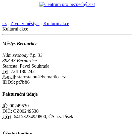
cz
-
Život v městysi
-
Kulturní akce
Kulturní akce
Městys Bernartice
Nám.svobody č.p. 33
398 43 Bernartice
Starosta:
Pavel Souhrada
Tel:
724 180 242
E-mail:
starosta.ou@bernartice.cz
IDDS:
pt7bfi6
Fakturační údaje
IČ:
00249530
DIČ:
CZ00249530
Účet:
641532349/0800, ČS a.s. Písek
Úřední hodiny