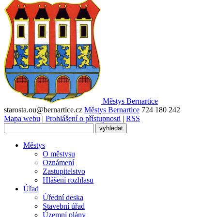
Městys
Bernartice
starosta.ou@bernartice.cz
Městys Bernartice
724 180 242
Mapa webu
|
Prohlášení o přístupnosti
|
RSS
Městys
O městysu
Oznámení
Zastupitelstvo
Hlášení rozhlasu
Úřad
Úřední deska
Stavební úřad
Územní plány