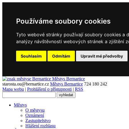
Používáme soubory cookies
Tyto webové stránky používají soubory cookies a da
analýzy návštěvnosti webových stránek a zjištění z
Souhlasím
Odmítám
Upravit mé předvolby
Městys
Bernartice
starosta.ou@bernartice.cz
Městys Bernartice
724 180 242
Mapa webu
|
Prohlášení o přístupnosti
|
RSS
Městys
O městysu
Oznámení
Zastupitelstvo
Hlášení rozhlasu