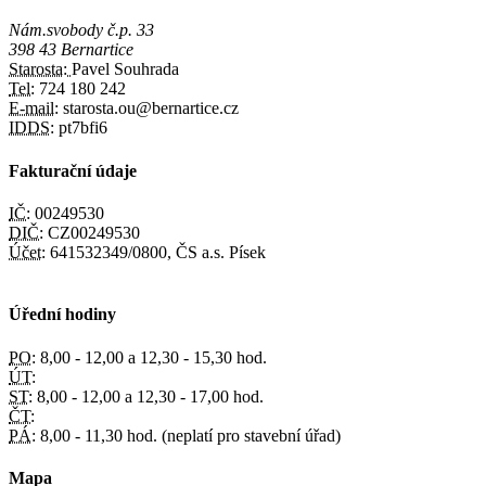
Nám.svobody č.p. 33
398 43 Bernartice
Starosta:
Pavel Souhrada
Tel:
724 180 242
E-mail:
starosta.ou@bernartice.cz
IDDS:
pt7bfi6
Fakturační údaje
IČ:
00249530
DIČ:
CZ00249530
Účet:
641532349/0800, ČS a.s. Písek
Úřední hodiny
PO:
8,00 - 12,00 a 12,30 - 15,30 hod.
ÚT:
ST:
8,00 - 12,00 a 12,30 - 17,00 hod.
ČT:
PÁ:
8,00 - 11,30 hod. (neplatí pro stavební úřad)
Mapa