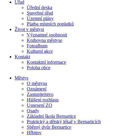
Úřad
Úřední deska
Stavební úřad
Územní plány
Platba místních poplatků
Život v městysi
Významné osobnosti
Knihovna městyse
Fotoalbum
Kulturní akce
Kontakt
Kontaktní informace
Poloha obce
Městys
O městysu
Oznámení
Zastupitelstvo
Hlášení rozhlasu
Usnesení ZO
Osady
Základní škola Bernartice
Praktický a dětský lékař v Bernarticích
Sběrný dvůr Bernartice
Hřbitov