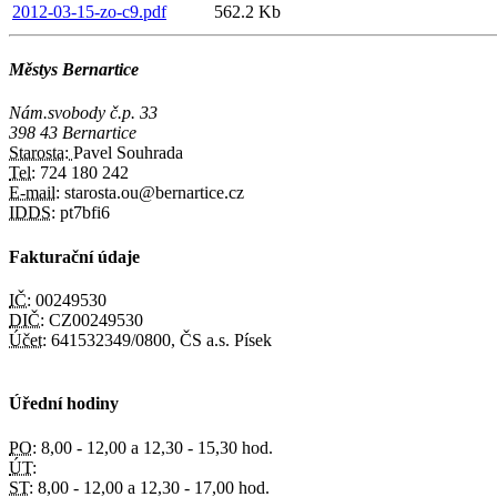
2012-03-15-zo-c9.pdf
562.2 Kb
Městys Bernartice
Nám.svobody č.p. 33
398 43 Bernartice
Starosta:
Pavel Souhrada
Tel:
724 180 242
E-mail:
starosta.ou@bernartice.cz
IDDS:
pt7bfi6
Fakturační údaje
IČ:
00249530
DIČ:
CZ00249530
Účet:
641532349/0800, ČS a.s. Písek
Úřední hodiny
PO:
8,00 - 12,00 a 12,30 - 15,30 hod.
ÚT:
ST:
8,00 - 12,00 a 12,30 - 17,00 hod.