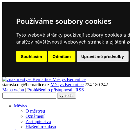
Používáme soubory cookies
Tyto webové stránky používají soubory cookies a da
analýzy návštěvnosti webových stránek a zjištění z
Souhlasím
Odmítám
Upravit mé předvolby
Městys
Bernartice
starosta.ou@bernartice.cz
Městys Bernartice
724 180 242
Mapa webu
|
Prohlášení o přístupnosti
|
RSS
Městys
O městysu
Oznámení
Zastupitelstvo
Hlášení rozhlasu