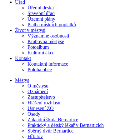
Úřad
Úřední deska
Stavební úřad
Územní plány
Platba místních poplatků
Život v městysi
Významné osobnosti
Knihovna městyse
Fotoalbum
Kulturní akce
Kontakt
Kontaktní informace
Poloha obce
Městys
O městysu
Oznámení
Zastupitelstvo
Hlášení rozhlasu
Usnesení ZO
Osady
Základní škola Bernartice
Praktický a dětský lékař v Bernarticích
Sběrný dvůr Bernartice
Hřbitov