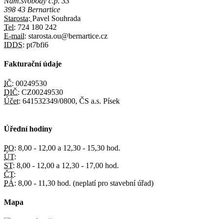
Nám.svobody č.p. 33
398 43 Bernartice
Starosta:
Pavel Souhrada
Tel:
724 180 242
E-mail:
starosta.ou@bernartice.cz
IDDS:
pt7bfi6
Fakturační údaje
IČ:
00249530
DIČ:
CZ00249530
Účet:
641532349/0800, ČS a.s. Písek
Úřední hodiny
PO:
8,00 - 12,00 a 12,30 - 15,30 hod.
ÚT:
ST:
8,00 - 12,00 a 12,30 - 17,00 hod.
ČT:
PÁ:
8,00 - 11,30 hod. (neplatí pro stavební úřad)
Mapa