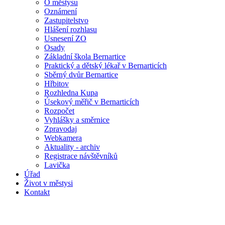
O městysu
Oznámení
Zastupitelstvo
Hlášení rozhlasu
Usnesení ZO
Osady
Základní škola Bernartice
Praktický a dětský lékař v Bernarticích
Sběrný dvůr Bernartice
Hřbitov
Rozhledna Kupa
Úsekový měřič v Bernarticích
Rozpočet
Vyhlášky a směrnice
Zpravodaj
Webkamera
Aktuality - archiv
Registrace návštěvníků
Lavička
Úřad
Život v městysi
Kontakt