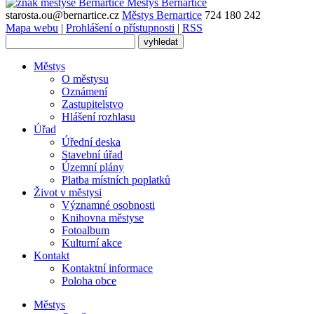
Městys
Bernartice
starosta.ou@bernartice.cz
Městys Bernartice
724 180 242
Mapa webu
|
Prohlášení o přístupnosti
|
RSS
Městys
O městysu
Oznámení
Zastupitelstvo
Hlášení rozhlasu
Úřad
Úřední deska
Stavební úřad
Územní plány
Platba místních poplatků
Život v městysi
Významné osobnosti
Knihovna městyse
Fotoalbum
Kulturní akce
Kontakt
Kontaktní informace
Poloha obce
Městys