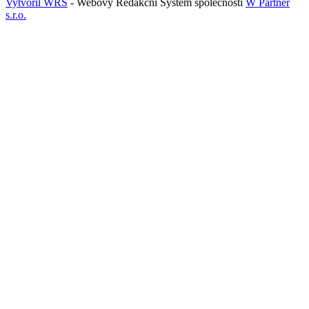
Vytvořil WRS
- Webový Redakční Systém společnosti
W Partner
s.r.o.