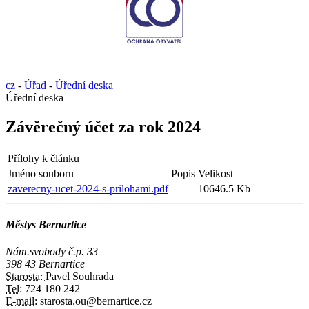
cz
-
Úřad
-
Úřední deska
Úřední deska
Závěrečný účet za rok 2024
Přílohy k článku
Jméno souboru
Popis
Velikost
zaverecny-ucet-2024-s-prilohami.pdf
10646.5 Kb
Městys Bernartice
Nám.svobody č.p. 33
398 43 Bernartice
Starosta:
Pavel Souhrada
Tel:
724 180 242
E-mail:
starosta.ou@bernartice.cz