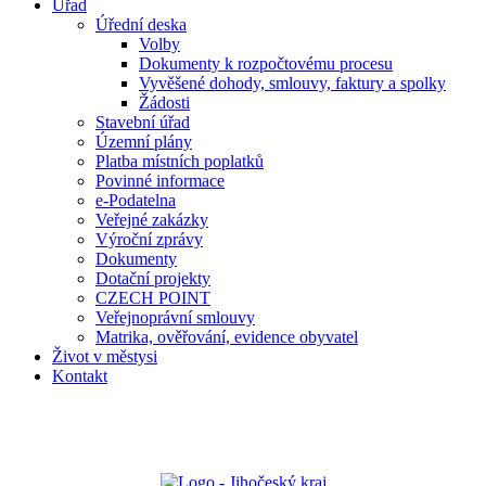
Úřad
Úřední deska
Volby
Dokumenty k rozpočtovému procesu
Vyvěšené dohody, smlouvy, faktury a spolky
Žádosti
Stavební úřad
Územní plány
Platba místních poplatků
Povinné informace
e-Podatelna
Veřejné zakázky
Výroční zprávy
Dokumenty
Dotační projekty
CZECH POINT
Veřejnoprávní smlouvy
Matrika, ověřování, evidence obyvatel
Život v městysi
Kontakt