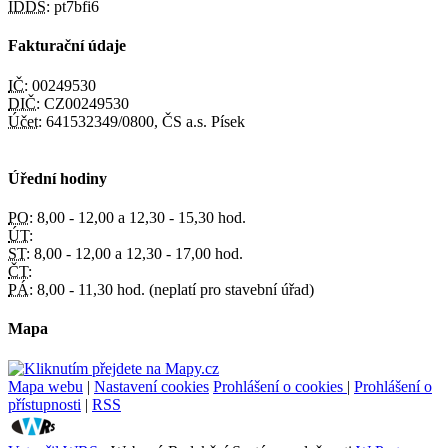
IDDS:
pt7bfi6
Fakturační údaje
IČ:
00249530
DIČ:
CZ00249530
Účet:
641532349/0800, ČS a.s. Písek
Úřední hodiny
PO:
8,00 - 12,00 a 12,30 - 15,30 hod.
ÚT:
ST:
8,00 - 12,00 a 12,30 - 17,00 hod.
ČT:
PÁ:
8,00 - 11,30 hod. (neplatí pro stavební úřad)
Mapa
Mapa webu
|
Nastavení cookies
Prohlášení o cookies
|
Prohlášení o
přístupnosti
|
RSS