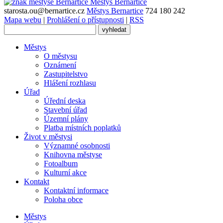
Městys
Bernartice
starosta.ou@bernartice.cz
Městys Bernartice
724 180 242
Mapa webu
|
Prohlášení o přístupnosti
|
RSS
Městys
O městysu
Oznámení
Zastupitelstvo
Hlášení rozhlasu
Úřad
Úřední deska
Stavební úřad
Územní plány
Platba místních poplatků
Život v městysi
Významné osobnosti
Knihovna městyse
Fotoalbum
Kulturní akce
Kontakt
Kontaktní informace
Poloha obce
Městys