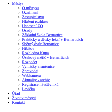
Městys
O městysu
Oznámení
Zastupitelstvo
Hlášení rozhlasu
Usnesení ZO
Osady
Základní škola Bernartice
Praktický a dětský lékař v Bernarticích
Sběrný dvůr Bernartice
Hřbitov
Rozhledna Kupa
Úsekový měřič v Bernarticích
Rozpočet
Vyhlášky a směrnice
Zpravodaj
Webkamera
Aktuality - archiv
Registrace návštěvníků
Lavička
Úřad
Život v městysi
Kontakt