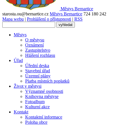
Městys
Bernartice
starosta.ou@bernartice.cz
Městys Bernartice
724 180 242
Mapa webu
|
Prohlášení o přístupnosti
|
RSS
Městys
O městysu
Oznámení
Zastupitelstvo
Hlášení rozhlasu
Úřad
Úřední deska
Stavební úřad
Územní plány
Platba místních poplatků
Život v městysi
Významné osobnosti
Knihovna městyse
Fotoalbum
Kulturní akce
Kontakt
Kontaktní informace
Poloha obce