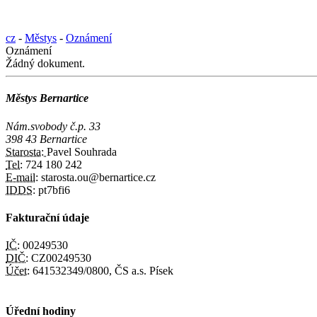
cz
-
Městys
-
Oznámení
Oznámení
Žádný dokument.
Městys Bernartice
Nám.svobody č.p. 33
398 43 Bernartice
Starosta:
Pavel Souhrada
Tel:
724 180 242
E-mail:
starosta.ou@bernartice.cz
IDDS:
pt7bfi6
Fakturační údaje
IČ:
00249530
DIČ:
CZ00249530
Účet:
641532349/0800, ČS a.s. Písek
Úřední hodiny