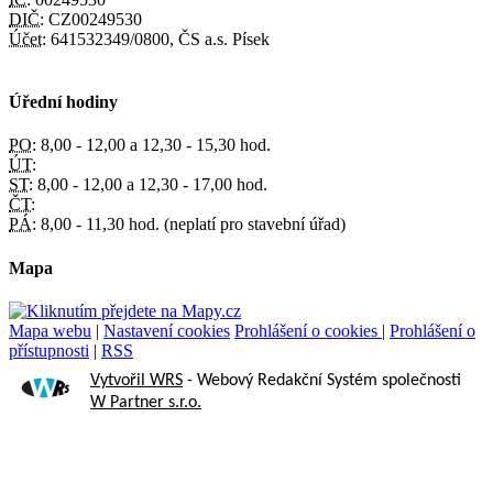
DIČ:
CZ00249530
Účet:
641532349/0800, ČS a.s. Písek
Úřední hodiny
PO:
8,00 - 12,00 a 12,30 - 15,30 hod.
ÚT:
ST:
8,00 - 12,00 a 12,30 - 17,00 hod.
ČT:
PÁ:
8,00 - 11,30 hod. (neplatí pro stavební úřad)
Mapa
Mapa webu
|
Nastavení cookies
Prohlášení o cookies
|
Prohlášení o
přístupnosti
|
RSS
Vytvořil WRS
- Webový Redakční Systém společnosti
W Partner s.r.o.