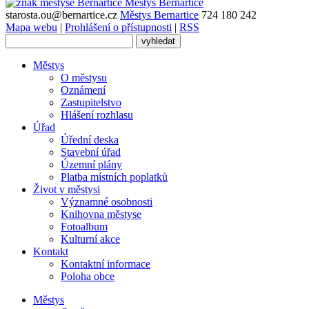
Městys
Bernartice
starosta.ou@bernartice.cz
Městys Bernartice
724 180 242
Mapa webu
|
Prohlášení o přístupnosti
|
RSS
Městys
O městysu
Oznámení
Zastupitelstvo
Hlášení rozhlasu
Úřad
Úřední deska
Stavební úřad
Územní plány
Platba místních poplatků
Život v městysi
Významné osobnosti
Knihovna městyse
Fotoalbum
Kulturní akce
Kontakt
Kontaktní informace
Poloha obce
Městys