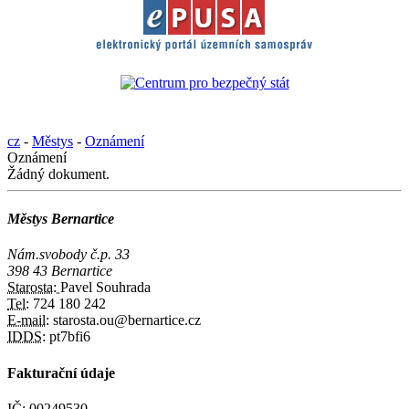
cz
-
Městys
-
Oznámení
Oznámení
Žádný dokument.
Městys Bernartice
Nám.svobody č.p. 33
398 43 Bernartice
Starosta:
Pavel Souhrada
Tel:
724 180 242
E-mail:
starosta.ou@bernartice.cz
IDDS:
pt7bfi6
Fakturační údaje
IČ:
00249530