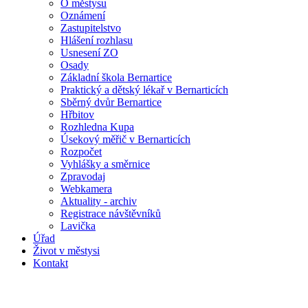
O městysu
Oznámení
Zastupitelstvo
Hlášení rozhlasu
Usnesení ZO
Osady
Základní škola Bernartice
Praktický a dětský lékař v Bernarticích
Sběrný dvůr Bernartice
Hřbitov
Rozhledna Kupa
Úsekový měřič v Bernarticích
Rozpočet
Vyhlášky a směrnice
Zpravodaj
Webkamera
Aktuality - archiv
Registrace návštěvníků
Lavička
Úřad
Život v městysi
Kontakt