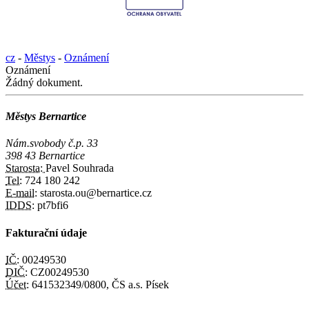
cz
-
Městys
-
Oznámení
Oznámení
Žádný dokument.
Městys Bernartice
Nám.svobody č.p. 33
398 43 Bernartice
Starosta:
Pavel Souhrada
Tel:
724 180 242
E-mail:
starosta.ou@bernartice.cz
IDDS:
pt7bfi6
Fakturační údaje
IČ:
00249530
DIČ:
CZ00249530
Účet:
641532349/0800, ČS a.s. Písek