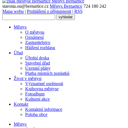
Městys
Bernartice
starosta.ou@bernartice.cz
Městys Bernartice
724 180 242
Mapa webu
|
Prohlášení o přístupnosti
|
RSS
Městys
O městysu
Oznámení
Zastupitelstvo
Hlášení rozhlasu
Úřad
Úřední deska
Stavební úřad
Územní plány
Platba místních poplatků
Život v městysi
Významné osobnosti
Knihovna městyse
Fotoalbum
Kulturní akce
Kontakt
Kontaktní informace
Poloha obce
Městys