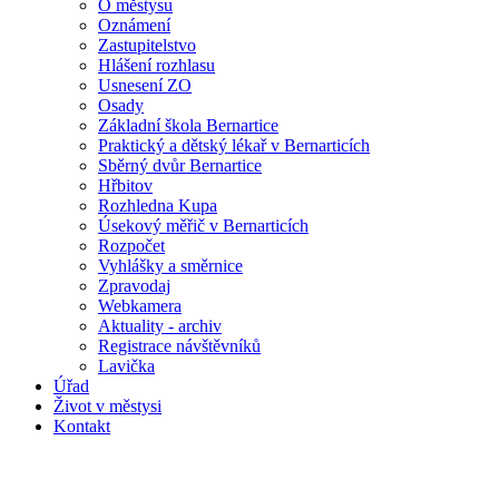
O městysu
Oznámení
Zastupitelstvo
Hlášení rozhlasu
Usnesení ZO
Osady
Základní škola Bernartice
Praktický a dětský lékař v Bernarticích
Sběrný dvůr Bernartice
Hřbitov
Rozhledna Kupa
Úsekový měřič v Bernarticích
Rozpočet
Vyhlášky a směrnice
Zpravodaj
Webkamera
Aktuality - archiv
Registrace návštěvníků
Lavička
Úřad
Život v městysi
Kontakt