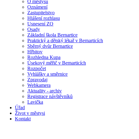
O městysu
Oznámení
Zastupitelstvo
Hlášení rozhlasu
Usnesení ZO
Osady
Základní škola Bernartice
Praktický a dětský lékař v Bernarticích
Sběrný dvůr Bernartice
Hřbitov
Rozhledna Kupa
Úsekový měřič v Bernarticích
Rozpočet
Vyhlášky a směrnice
Zpravodaj
Webkamera
Aktuality - archiv
Registrace návštěvníků
Lavička
Úřad
Život v městysi
Kontakt