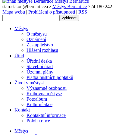
Městys
Bernartice
starosta.ou@bernartice.cz
Městys Bernartice
724 180 242
Mapa webu
|
Prohlášení o přístupnosti
|
RSS
Městys
O městysu
Oznámení
Zastupitelstvo
Hlášení rozhlasu
Úřad
Úřední deska
Stavební úřad
Územní plány
Platba místních poplatků
Život v městysi
Významné osobnosti
Knihovna městyse
Fotoalbum
Kulturní akce
Kontakt
Kontaktní informace
Poloha obce
Městys