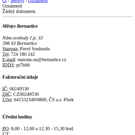
cz
-
Městys
-
Oznámení
Oznámení
Žádný dokument.
Městys Bernartice
Nám.svobody č.p. 33
398 43 Bernartice
Starosta:
Pavel Souhrada
Tel:
724 180 242
E-mail:
starosta.ou@bernartice.cz
IDDS:
pt7bfi6
Fakturační údaje
IČ:
00249530
DIČ:
CZ00249530
Účet:
641532349/0800, ČS a.s. Písek
Úřední hodiny
PO:
8,00 - 12,00 a 12,30 - 15,30 hod.
ÚT: